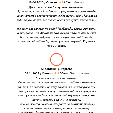
18.04.2023 / Оценка:
★5
/ Село:
Лозивок
Долго искал, что бы купить подешевле...
Я, человек, который любит выгодно делать покупки, что бы
цена\качество соответствовали! Хорошую модель Кентавра
выбрал уже давно, вот только искал где купить подешевле...
Не один раз заходил на сайт Мотоблок24, сравнивал цены,
а тут зашел и
на Акцию попал
, думаю
надо точно сейчас
брать
, не каждый день такие скидки бывают! Спасибо
компании Мотоблок24, очень доволен покупкой.
Радуюсь
уже 2 месяца!
Анастасия Григорьева
08.11.2022 / Оценка:
★5
/ Село:
Партизанське
Боялись покупать в интернете...
Сначала поехали с мужем покупать мотоблок в магазин в
город. Но в магазине не понравился их вид, наверное там
стоят уже не первый год под открытым небом и в дождь и в
снег, да еще и не было в наличии той модели, которую мы
хотели, поэтому решили не покупать.
Раньше никогда ничего в интернете не покупали, поэтому
долго сомневались с мужем, но когда позвонили,
консультант Артем нам все рассказал что оплата только