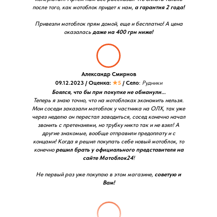
после того, как мотоблок придет к нам,
а гарантия 2 года!
Привезли мотоблок прям домой, еще и бесплатно! А цена
оказалась
даже на 400 грн ниже!
Александр Смирнов
09.12.2023 / Оценка:
★5
/ Село
:
Рудники
Боялся, что бы при покупке не обманули...
Теперь я знаю точно, что на мотоблоках экономить нельзя.
Мои соседи заказали мотоблок у частника на ОЛХ, так уже
через неделю он перестал заводиться, сосед конечно начал
звонить с претензиями, но трубку никто так и не взял! А
другие знакомые, вообще отправили предоплату и с
концами! Когда я решил покупать себе новый мотоблок, то
конечно
решил брать у официального представителя на
сайте Мотоблок24
!
Не первый раз уже покупаю в этом магазине,
советую и
Вам!