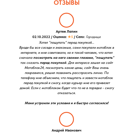
ОТЗЫВЫ
Артем Лапин
02.10.2022 / Оценка:
★5
/ Село:
Городище
Хотел "пощупать" перед покупкой...
Вроде бы все соседи и знакомые, сами покупали мотоблок в
интернете, и мне советовали, но я такой человек, что хотел
сначала
посмотреть на него своими глазами, "пощупать"
так сказать
перед покупкой
. Для интереса зашел на сайт
Мотоблок24, посмотреть какие цены, сайт Ваш очень
понравился, решил позвонить расспросить лично. По
телефону мне объяснили, что пощупать и завести мотоблок
перед покупкой я смогу, когда курьер мне его привезет
домой. Если с мотоблоком будет что-то не в порядке - смогу
отказаться.
Меня устроили эти условия и я быстро согласился!
Андрей Иванович