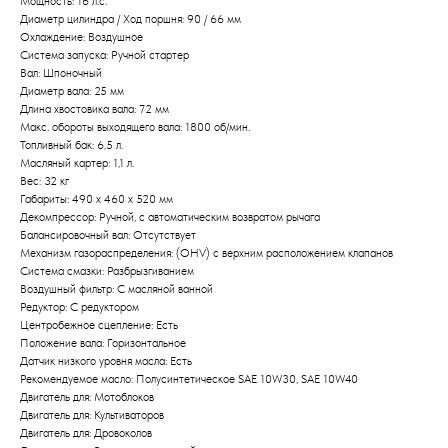
Мощность: 16 л.с.
Диаметр цилиндра / Ход поршня: 90 / 66 мм
Охлаждение: Воздушное
Система запуска: Ручной стартер
Вал: Шпоночный
Диаметр вала: 25 мм
Длина хвостовика вала: 72 мм
Макс. обороты выходящего вала: 1800 об/мин.
Топливный бак: 6,5 л.
Масляный картер: 1,1 л.
Вес: 32 кг
Габариты: 490 x 460 x 520 мм
Декомпрессор: Ручной, с автоматическим возвратом рычага
Балансировочный вал: Отсутствует
Механизм газораспределения: (OHV) с верхним расположением клапанов
Система смазки: Разбрызгиванием
Привезем
Воздушный фильтр: С масляной ванной
БЕСПЛАТНО
Редуктор: С редуктором
Центробежное сцепление: Есть
Положение вала: Горизонтальное
Отправка
Датчик низкого уровня масла: Есть
Рекомендуемое масло: Полусинтетическое SAE 10W30, SAE 10W40
БЕЗ предоплаты
Двигатель для: Мотоблоков
Двигатель для: Культиваторов
Двигатель для: Дровоколов
Соберем мотоблок