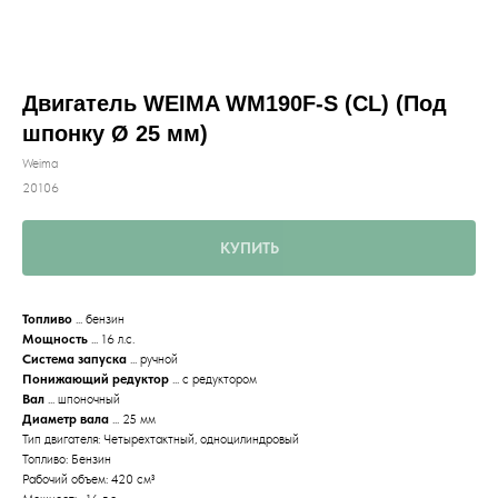
Двигатель WEIMA WM190F-S (CL) (Под
шпонку Ø 25 мм)
Weima
20106
КУПИТЬ
Топливо
... бензин
Мощность
... 16 л.с.
Система запуска
... ручной
Понижающий редуктор
... с редуктором
Вал
... шпоночный
Диаметр вала
... 25 мм
Тип двигателя: Четырехтактный, одноцилиндровый
Топливо: Бензин
Рабочий объем: 420 см³