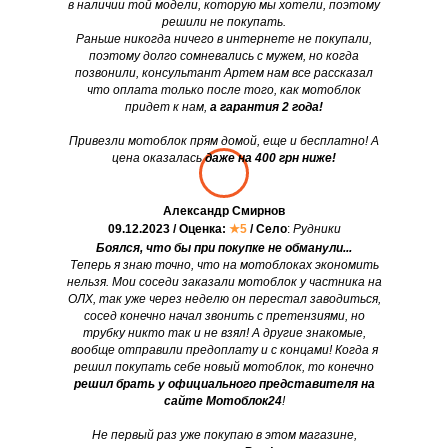
в наличии той модели, которую мы хотели, поэтому
решили не покупать.
Раньше никогда ничего в интернете не покупали,
поэтому долго сомневались с мужем, но когда
позвонили, консультант Артем нам все рассказал
что оплата только после того, как мотоблок
придет к нам,
а гарантия 2 года!
Привезли мотоблок прям домой, еще и бесплатно! А
цена оказалась
даже на 400 грн ниже!
Александр Смирнов
09.12.2023 / Оценка:
★5
/ Село
:
Рудники
Боялся, что бы при покупке не обманули...
Теперь я знаю точно, что на мотоблоках экономить
нельзя. Мои соседи заказали мотоблок у частника на
ОЛХ, так уже через неделю он перестал заводиться,
сосед конечно начал звонить с претензиями, но
трубку никто так и не взял! А другие знакомые,
вообще отправили предоплату и с концами! Когда я
решил покупать себе новый мотоблок, то конечно
решил брать у официального представителя на
сайте Мотоблок24
!
Не первый раз уже покупаю в этом магазине,