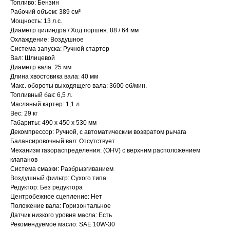
Топливо: Бензин
Рабочий объем: 389 см³
Мощность: 13 л.с.
Диаметр цилиндра / Ход поршня: 88 / 64 мм
Охлаждение: Воздушное
Система запуска: Ручной стартер
Вал: Шлицевой
Диаметр вала: 25 мм
Длина хвостовика вала: 40 мм
Макс. обороты выходящего вала: 3600 об/мин.
Топливный бак: 6,5 л.
Масляный картер: 1,1 л.
Вес: 29 кг
Габариты: 490 x 450 x 530 мм
Декомпрессор: Ручной, с автоматическим возвратом рычага
Балансировочный вал: Отсутствует
Механизм газораспределения: (OHV) с верхним расположением
клапанов
Привезем
Система смазки: Разбрызгиванием
БЕСПЛАТНО
Воздушный фильтр: Сухого типа
Редуктор: Без редуктора
Центробежное сцепление: Нет
Отправка
Положение вала: Горизонтальное
Датчик низкого уровня масла: Есть
БЕЗ предоплаты
Рекомендуемое масло: SAE 10W-30