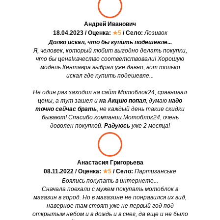
Андрей Иванович
18.04.2023 / Оценка:
★5
/ Село:
Лозивок
Долго искал, что бы купить подешевле...
Я, человек, который любит выгодно делать покупки,
что бы цена\качество соответствовали! Хорошую
модель Кентавра выбрал уже давно, вот только
искал где купить подешевле...
Не один раз заходил на сайт Мотоблок24, сравнивал
цены, а тут зашел и
на Акцию попал
, думаю
надо
точно сейчас брать
, не каждый день такие скидки
бывают! Спасибо компании Мотоблок24, очень
доволен покупкой.
Радуюсь
уже 2 месяца!
Анастасия Григорьева
08.11.2022 / Оценка:
★5
/ Село:
Партизанське
Боялись покупать в интернете...
Сначала поехали с мужем покупать мотоблок в
магазин в город. Но в магазине не понравился их вид,
наверное там стоят уже не первый год под
открытым небом и в дождь и в снег, да еще и не было