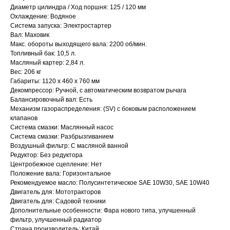
Диаметр цилиндра / Ход поршня: 125 / 120 мм
Охлаждение: Водяное
Система запуска: Электростартер
Вал: Маховик
Макс. обороты выходящего вала: 2200 об/мин.
Топливный бак: 10,5 л.
Масляный картер: 2,84 л.
Вес: 206 кг
Габариты: 1120 x 460 x 760 мм
Декомпрессор: Ручной, с автоматическим возвратом рычага
Балансировочный вал: Есть
Механизм газораспределения: (SV) с боковым расположением
клапанов
Привезем
Система смазки: Маслянный насос
БЕСПЛАТНО
Система смазки: Разбрызгиванием
Воздушный фильтр: С масляной ванной
Редуктор: Без редуктора
Отправка
Центробежное сцепление: Нет
Положение вала: Горизонтальное
БЕЗ предоплаты
Рекомендуемое масло: Полусинтетическое SAE 10W30, SAE 10W40
Двигатель для: Мототракторов
Двигатель для: Садовой техники
Соберем мотоблок
Дополнительные особенности: Фара нового типа, улучшенный
фильтр, улучшенный радиатор
(
по желанию
)
Страна производитель: Китай