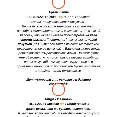
Артем Лапин
02.10.2022 / Оценка:
★5
/ Село:
Городище
Хотел "пощупать" перед покупкой...
Вроде бы все соседи и знакомые, сами покупали
мотоблок в интернете, и мне советовали, но я такой
человек, что хотел сначала
посмотреть на него
своими глазами, "пощупать"
так сказать
перед
покупкой
. Для интереса зашел на сайт Мотоблок24,
посмотреть какие цены, сайт Ваш очень понравился,
решил позвонить расспросить лично. По телефону
мне объяснили, что пощупать и завести мотоблок
перед покупкой я смогу, когда курьер мне его
привезет домой. Если с мотоблоком будет что-то не
в порядке - смогу отказаться.
Меня устроили эти условия и я быстро
согласился!
Андрей Иванович
18.04.2023 / Оценка:
★5
/ Село:
Лозивок
Долго искал, что бы купить подешевле...
Я, человек, который любит выгодно делать покупки,