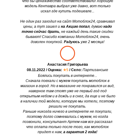
что бы цена\качество соответствовали! Хорошую
модель Кентавра выбрал уже давно, вот только
искал где купить подешевле...
Не один раз заходил на сайт Мотоблок24, сравнивал
цены, а тут зашел и
на Акцию попал
, думаю
надо
точно сейчас брать
, не каждый день такие скидки
бывают! Спасибо компании Мотоблок24, очень
доволен покупкой.
Радуюсь
уже 2 месяца!
Анастасия Григорьева
08.11.2022 / Оценка:
★5
/ Село:
Партизанське
Боялись покупать в интернете...
Сначала поехали с мужем покупать мотоблок в
магазин в город. Но в магазине не понравился их вид,
наверное там стоят уже не первый год под
открытым небом и в дождь и в снег, да еще и не было
в наличии той модели, которую мы хотели, поэтому
решили не покупать.
Раньше никогда ничего в интернете не покупали,
поэтому долго сомневались с мужем, но когда
позвонили, консультант Артем нам все рассказал
что оплата только после того, как мотоблок
придет к нам,
а гарантия 2 года!