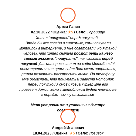
Артем Лапин
02.10.2022 / Оценка:
★5
/ Село:
Городище
Хотел "пощупать" перед покупкой...
Вроде бы все соседи и знакомые, сами покупали
мотоблок в интернете, и мне советовали, но я такой
человек, что хотел сначала
посмотреть на него
своими глазами, "пощупать"
так сказать
перед
покупкой
. Для интереса зашел на сайт Мотоблок24,
посмотреть какие цены, сайт Ваш очень понравился,
решил позвонить расспросить лично. По телефону
мне объяснили, что пощупать и завести мотоблок
перед покупкой я смогу, когда курьер мне его
привезет домой. Если с мотоблоком будет что-то не
в порядке - смогу отказаться.
Меня устроили эти условия и я быстро
согласился!
Андрей Иванович
18.04.2023 / Оценка:
★5
/ Село:
Лозивок