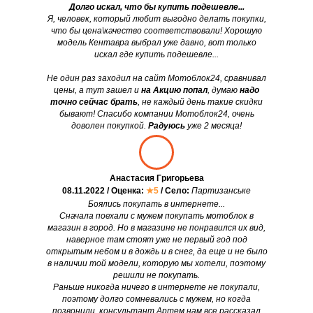
Долго искал, что бы купить подешевле...
Я, человек, который любит выгодно делать покупки,
что бы цена\качество соответствовали! Хорошую
модель Кентавра выбрал уже давно, вот только
искал где купить подешевле...
Не один раз заходил на сайт Мотоблок24, сравнивал
цены, а тут зашел и
на Акцию попал
, думаю
надо
точно сейчас брать
, не каждый день такие скидки
бывают! Спасибо компании Мотоблок24, очень
доволен покупкой.
Радуюсь
уже 2 месяца!
Анастасия Григорьева
08.11.2022 / Оценка:
★5
/ Село:
Партизанське
Боялись покупать в интернете...
Сначала поехали с мужем покупать мотоблок в
магазин в город. Но в магазине не понравился их вид,
наверное там стоят уже не первый год под
открытым небом и в дождь и в снег, да еще и не было
в наличии той модели, которую мы хотели, поэтому
решили не покупать.
Раньше никогда ничего в интернете не покупали,
поэтому долго сомневались с мужем, но когда
позвонили, консультант Артем нам все рассказал