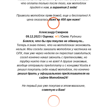
что оплата только после того, как мотоблок
придет к нам,
а гарантия 2 года!
Привезли мотоблок прям домой, еще и бесплатно! А
цена оказалась
даже на 400 грн ниже!
Александр Смирнов
09.12.2023 / Оценка:
★5
/ Село
:
Рудники
Боялся, что бы при покупке не обманули...
Теперь я знаю точно, что на мотоблоках экономить
нельзя. Мои соседи заказали мотоблок у частника на
ОЛХ, так уже через неделю он перестал заводиться,
сосед конечно начал звонить с претензиями, но
трубку никто так и не взял! А другие знакомые,
вообще отправили предоплату и с концами! Когда я
решил покупать себе новый мотоблок, то конечно
решил брать у официального представителя на
сайте Мотоблок24
!
Не первый раз уже покупаю в этом магазине,
советую и Вам!