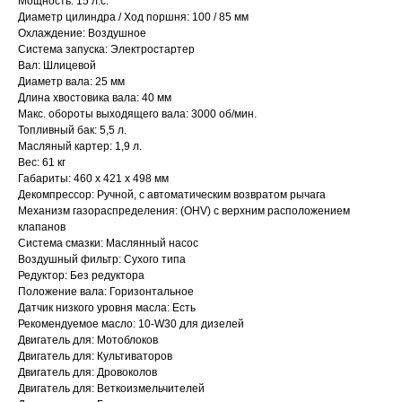
Мощность: 15 л.с.
Диаметр цилиндра / Ход поршня: 100 / 85 мм
Охлаждение: Воздушное
Система запуска: Электростартер
Вал: Шлицевой
Диаметр вала: 25 мм
Длина хвостовика вала: 40 мм
Макс. обороты выходящего вала: 3000 об/мин.
Топливный бак: 5,5 л.
Масляный картер: 1,9 л.
Вес: 61 кг
Габариты: 460 x 421 x 498 мм
Декомпрессор: Ручной, с автоматическим возвратом рычага
Механизм газораспределения: (OHV) с верхним расположением
клапанов
Привезем
Система смазки: Маслянный насос
Воздушный фильтр: Сухого типа
БЕСПЛАТНО
Редуктор: Без редуктора
Положение вала: Горизонтальное
Отправка
Датчик низкого уровня масла: Есть
Рекомендуемое масло: 10-W30 для дизелей
БЕЗ предоплаты
Двигатель для: Мотоблоков
Двигатель для: Культиваторов
Двигатель для: Дровоколов
Соберем мотоблок
Двигатель для: Веткоизмельчителей