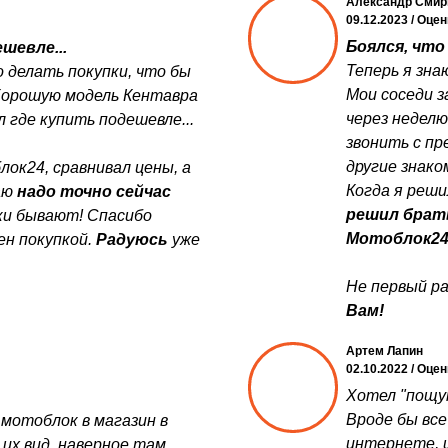
Александр Смир
09.12.2023 / Оце
Боялся, что 
шевле...
Теперь я зна
 делать покупки, что бы
Мои соседи з
Хорошую модель Кентавра
через неделю
 где купить подешевле...
звонить с пр
другие знако
лок24, сравнивал цены, а
Когда я реши
аю
надо точно сейчас
решил брат
дки бывают! Спасибо
Мотоблок2
ен покупкой.
Радуюсь
уже
Не первый ра
Вам!
Артем Лапин
02.10.2022 / Оце
Хотел "пощуп
Вроде бы все
 мотоблок в магазин в
интернете, и
 их вид, наверное там