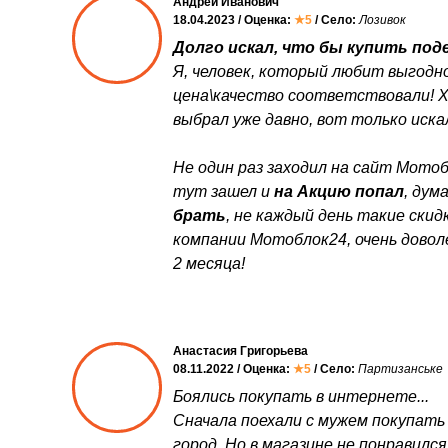
Андрей Иванович
18.04.2023 / Оценка:
★5
/ Село:
Лозивок
Долго искал, что бы купить поде
Я, человек, который любит выгодно
цена\качество соответствовали! 
выбрал уже давно, вот только искал
Не один раз заходил на сайт Мотоб
тут зашел и
на Акцию попал
, дум
брать
, не каждый день такие ски
компании Мотоблок24, очень довол
2 месяца!
Анастасия Григорьева
08.11.2022 / Оценка:
★5
/ Село:
Партизанське
Боялись покупать в интернете...
Сначала поехали с мужем покупать
город. Но в магазине не понравился