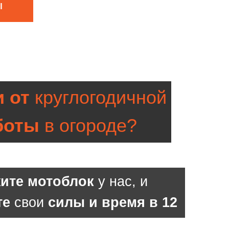
Ы
и от
круглогодичной
боты
в огороде?
ите мотоблок
у нас, и
те
свои
силы и время в 12
раз
уже завтра!