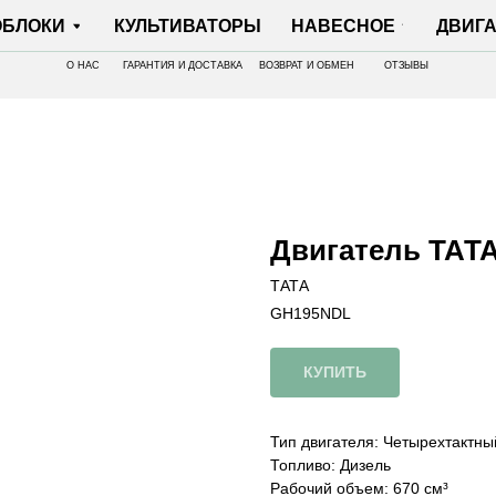
И
КУЛЬТИВАТОРЫ
НАВЕСНОЕ
ДВИГАТЕЛИ
О НАС
ГАРАНТИЯ И ДОСТАВКА
ВОЗВРАТ И ОБМЕН
ОТЗЫВЫ
Двигатель ТАТА
ТАТА
GH195NDL
КУПИТЬ
Тип двигателя: Четырехтактн
Топливо: Дизель
Рабочий объем: 670 см³