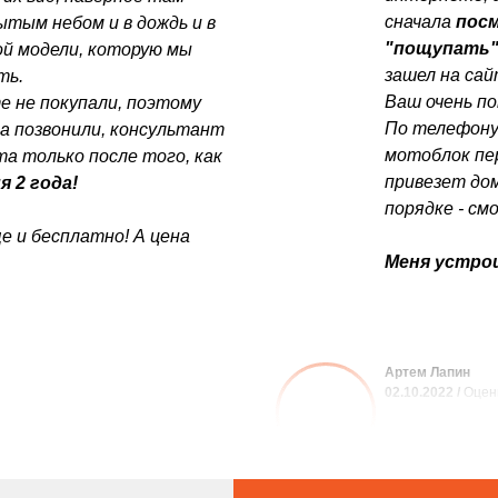
сначала
посм
ытым небом и в дождь и в
"пощупать
той модели, которую мы
зашел на са
ть.
Ваш очень по
е не покупали, поэтому
По телефону
да позвонили, консультант
мотоблок пер
а только после того, как
привезет дом
я 2 года!
порядке - см
е и бесплатно! А цена
Меня устрои
Артем Лапин
02.10.2022 /
Оцен