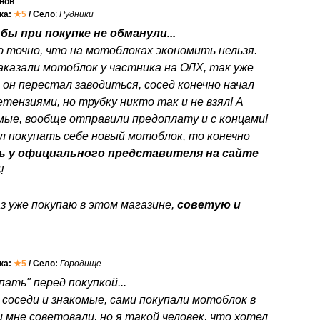
нов
нка:
★5
/ Село
:
Рудники
бы при покупке не обманули...
ю точно, что на мотоблоках экономить нельзя.
аказали мотоблок у частника на ОЛХ, так уже
 он перестал заводиться, сосед конечно начал
етензиями, но трубку никто так и не взял! А
мые, вообще отправили предоплату и с концами!
л покупать себе новый мотоблок, то конечно
ь у официального представителя на сайте
4
!
з уже покупаю в этом магазине,
советую и
нка:
★5
/ Село:
Городище
ать" перед покупкой...
 соседи и знакомые, сами покупали мотоблок в
 мне советовали, но я такой человек, что хотел