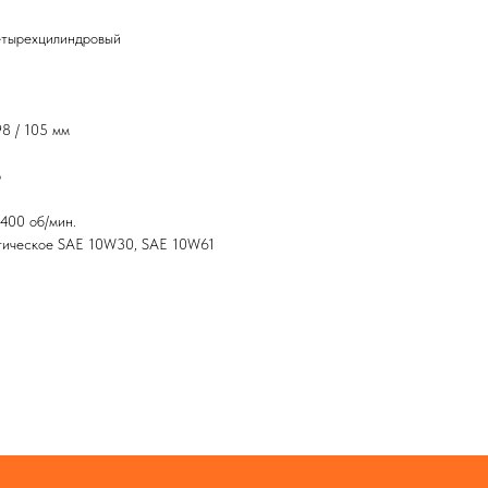
четырехцилиндровый
98 / 105 мм
р
400 об/мин.
тическое SAE 10W30, SAE 10W61