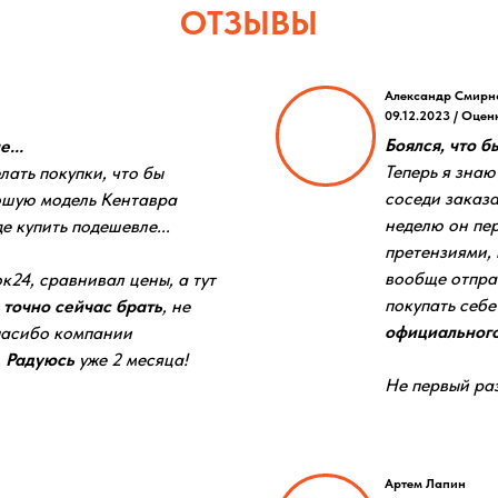
ОТЗЫВЫ
Александр Смирн
09.12.2023 / Оцен
Боялся, что б
...
Теперь я знаю
лать покупки, что бы
соседи заказа
ошую модель Кентавра
неделю он пер
е купить подешевле...
претензиями, 
вообще отпра
к24, сравнивал цены, а тут
покупать себ
 точно сейчас брать
, не
официального
пасибо компании
.
Радуюсь
уже 2 месяца!
Не первый раз
Артем Лапин