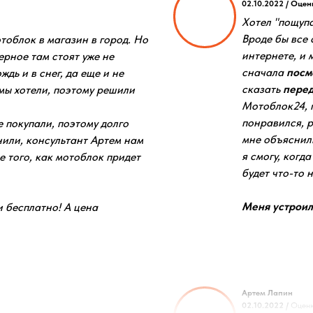
02.10.2022 / Оцен
Хотел "пощупа
Вроде бы все 
тоблок в магазин в город. Но
интернете, и 
ерное там стоят уже не
сначала
посм
дь и в снег, да еще и не
сказать
перед
мы хотели, поэтому решили
Мотоблок24, 
понравился, 
е покупали, поэтому долго
мне объяснили
нили, консультант Артем нам
я смогу, когд
е того, как мотоблок придет
будет что-то н
Меня устроили
 бесплатно! А цена
Артем Лапин
02.10.2022 /
Оценк