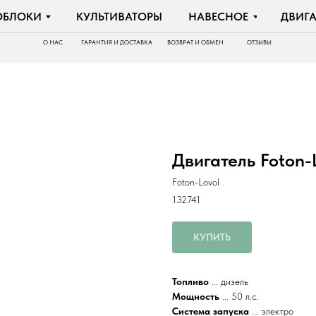
И
КУЛЬТИВАТОРЫ
НАВЕСНОЕ
ДВИГАТЕЛИ
О НАС
ГАРАНТИЯ И ДОСТАВКА
ВОЗВРАТ И ОБМЕН
ОТЗЫВЫ
Двигатель Foton-
Foton-Lovol
132741
КУПИТЬ
Топливо
... дизель
Мощность
... 50 л.с.
Система запуска
... электро