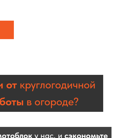
и от
круглогодичной
боты
в огороде?
мотоблок
у нас, и
сэкономьте