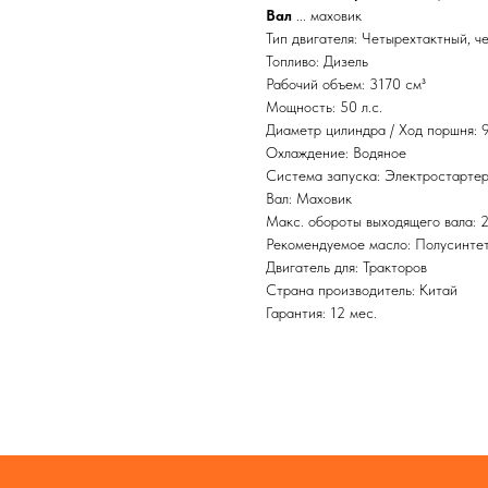
Вал
... маховик
Тип двигателя: Четырехтактный, 
Топливо: Дизель
Рабочий объем: 3170 см³
Мощность: 50 л.с.
Диаметр цилиндра / Ход поршня: 
Охлаждение: Водяное
Система запуска: Электростарте
Вал: Маховик
Макс. обороты выходящего вала: 2
Рекомендуемое масло: Полусинте
Двигатель для: Тракторов
Страна производитель: Китай
Гарантия: 12 мес.