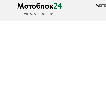
Мотоблок
24
МОТОБЛОК
ЯЗЫК САЙТА:
RU
UA