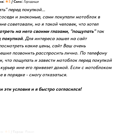
ка:
★5
/ Село:
Городище
ть" перед покупкой...
соседи и знакомые, сами покупали мотоблок в
мне советовали, но я такой человек, что хотел
отреть на него своими глазами, "пощупать"
так
 покупкой
. Для интереса зашел на сайт
посмотреть какие цены, сайт Ваш очень
решил позвонить расспросить лично. По телефону
, что пощупать и завести мотоблок перед покупкой
а курьер мне его привезет домой. Если с мотоблоком
е в порядке - смогу отказаться.
 эти условия и я быстро согласился!
а:
★5
/ Город
:
Ровно