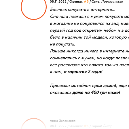
08.11.2022 / Оценка:
★5
/ Село:
Партизанське
Боялись покупать в интернете...
Сначала поехали с мужем покупать мо
в магазине не понравился их вид, нав
первый год под открытым небом и в дож
было в наличии той модели, которую 
не покупать.
Раньше никогда ничего в интернете н
сомневались с мужем, но когда позво
все рассказал что оплата только посл
к нам,
а гарантия 2 года!
Привезли мотоблок прям домой, еще и
оказалась
даже на 400 грн ниже!
Анна Зеленская
08.11.2022 / Оценка:
★5
/ Город:
Днепр