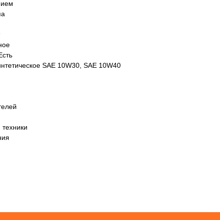
нием
па
ное
Есть
интетическое SAE 10W30, SAE 10W40
телей
 техники
ния