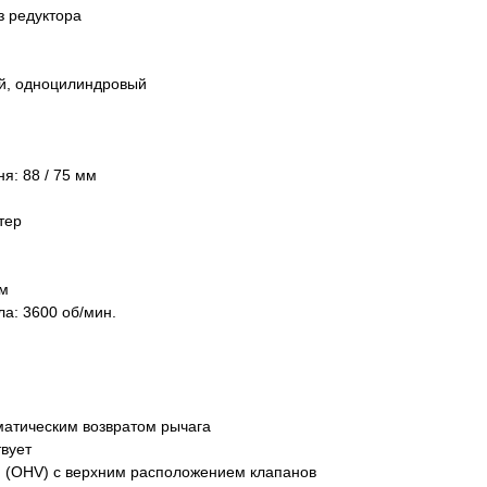
ез редуктора
ый, одноцилиндровый
я: 88 / 75 мм
тер
мм
а: 3600 об/мин.
матическим возвратом рычага
вует
 (OHV) с верхним расположением клапанов