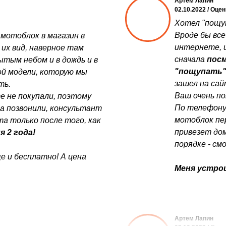
Артем Лапин
02.10.2022 / Оце
Хотел "пощуп
Вроде бы все
 мотоблок в магазин в
интернете, и
 их вид, наверное там
сначала
посм
ытым небом и в дождь и в
"пощупать
той модели, которую мы
зашел на са
ть.
Ваш очень по
е не покупали, поэтому
По телефону
да позвонили, консультант
мотоблок пер
а только после того, как
привезет дом
я 2 года!
порядке - см
е и бесплатно! А цена
Меня устрои
Артем Лапин