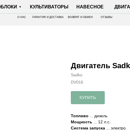
И
КУЛЬТИВАТОРЫ
НАВЕСНОЕ
ДВИГАТЕЛИ
О НАС
ГАРАНТИЯ И ДОСТАВКА
ВОЗВРАТ И ОБМЕН
ОТЗЫВЫ
Двигатель Sadk
Sadko
DV016
КУПИТЬ
Топливо
... дизель
Мощность
... 12 л.с.
Система запуска
... электро