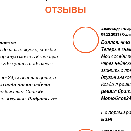
ОТЗЫВЫ
Александр Смир
09.12.2023 / Оце
Боялся, что 
шевле...
Теперь я зна
 делать покупки, что бы
Мои соседи з
Хорошую модель Кентавра
через неделю
 где купить подешевле...
звонить с пр
другие знако
лок24, сравнивал цены, а
Когда я реши
аю
надо точно сейчас
решил брат
дки бывают! Спасибо
Мотоблок2
ен покупкой.
Радуюсь
уже
Не первый ра
Вам!