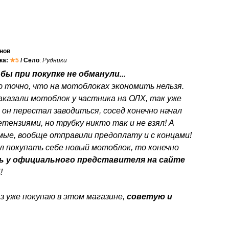
нов
нка:
★5
/ Село
:
Рудники
бы при покупке не обманули...
ю точно, что на мотоблоках экономить нельзя.
аказали мотоблок у частника на ОЛХ, так уже
 он перестал заводиться, сосед конечно начал
етензиями, но трубку никто так и не взял! А
мые, вообще отправили предоплату и с концами!
л покупать себе новый мотоблок, то конечно
ь у официального представителя на сайте
4
!
з уже покупаю в этом магазине,
советую и