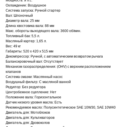
Мощность: 9 л.с.
Охлаждение: Воздушное
Система запуска: Ручной стартер
Вал: Шпоночный
Диаметр вала: 25 мм
Длина хвостовика вала: 88 мм
Макс. обороты выходящего вала: 3600 об/мин.
Топливный бак: 5,5 л.
Масляный картер: 1,65 л.
Вес: 49 кг
Габариты: 520 x 420 x 515 мм
Декомпрессор: Ручной, с автоматическим возвратом рычага
Балансировочный вал: Отсутствует
Механизм газораспределения: (OHV) с верхним расположением
клапанов
Система смазки: Маслянный насос
Привезем
Воздушный фильтр: С масляной ванной
БЕСПЛАТНО
Редуктор: Без редуктора
Центробежное сцепление: Нет
Положение вала: Горизонтальное
Отправка
Датчик низкого уровня масла: Есть
Рекомендуемое масло: Полусинтетическое SAE 10W30, SAE 10W40
БЕЗ предоплаты
Двигатель для: Мотоблоков
Двигатель для: Культиваторов
Двигатель для: Дровоколов
Соберем мотоблок