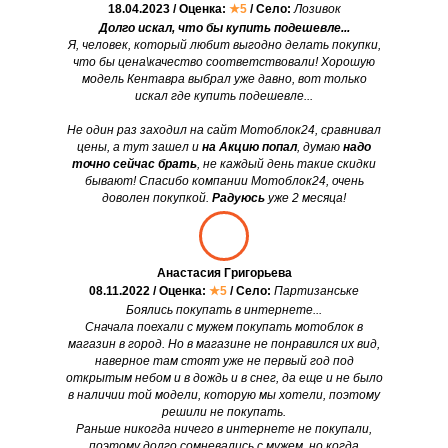
18.04.2023 / Оценка:
★5
/ Село:
Лозивок
Долго искал, что бы купить подешевле...
Я, человек, который любит выгодно делать покупки,
что бы цена\качество соответствовали! Хорошую
модель Кентавра выбрал уже давно, вот только
искал где купить подешевле...
Не один раз заходил на сайт Мотоблок24, сравнивал
цены, а тут зашел и
на Акцию попал
, думаю
надо
точно сейчас брать
, не каждый день такие скидки
бывают! Спасибо компании Мотоблок24, очень
доволен покупкой.
Радуюсь
уже 2 месяца!
Анастасия Григорьева
08.11.2022 / Оценка:
★5
/ Село:
Партизанське
Боялись покупать в интернете...
Сначала поехали с мужем покупать мотоблок в
магазин в город. Но в магазине не понравился их вид,
наверное там стоят уже не первый год под
открытым небом и в дождь и в снег, да еще и не было
в наличии той модели, которую мы хотели, поэтому
решили не покупать.
Раньше никогда ничего в интернете не покупали,
поэтому долго сомневались с мужем, но когда