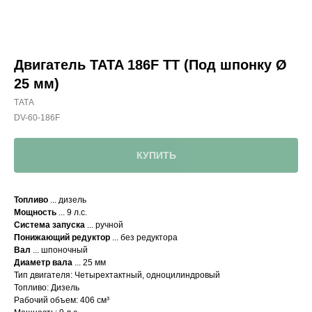
Двигатель TATA 186F TT (Под шпонку Ø
25 мм)
ТАТА
DV-60-186F
КУПИТЬ
Топливо
... дизель
Мощность
... 9 л.с.
Система запуска
... ручной
Понижающий редуктор
... без редуктора
Вал
... шпоночный
Диаметр вала
... 25 мм
Тип двигателя: Четырехтактный, одноцилиндровый
Топливо: Дизель
Рабочий объем: 406 см³