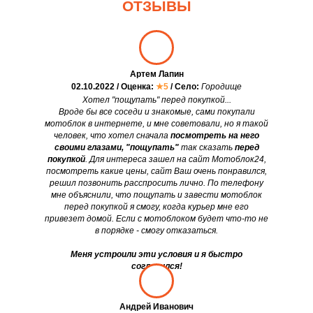
ОТЗЫВЫ
Артем Лапин
02.10.2022 / Оценка:
★5
/ Село:
Городище
Хотел "пощупать" перед покупкой...
Вроде бы все соседи и знакомые, сами покупали
мотоблок в интернете, и мне советовали, но я такой
человек, что хотел сначала
посмотреть на него
своими глазами, "пощупать"
так сказать
перед
покупкой
. Для интереса зашел на сайт Мотоблок24,
посмотреть какие цены, сайт Ваш очень понравился,
решил позвонить расспросить лично. По телефону
мне объяснили, что пощупать и завести мотоблок
перед покупкой я смогу, когда курьер мне его
привезет домой. Если с мотоблоком будет что-то не
в порядке - смогу отказаться.
Меня устроили эти условия и я быстро
согласился!
Андрей Иванович