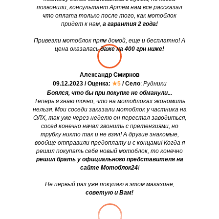
позвонили, консультант Артем нам все рассказал
что оплата только после того, как мотоблок
придет к нам,
а гарантия 2 года!
Привезли мотоблок прям домой, еще и бесплатно! А
цена оказалась
даже на 400 грн ниже!
Александр Смирнов
09.12.2023 / Оценка:
★5
/ Село
:
Рудники
Боялся, что бы при покупке не обманули...
Теперь я знаю точно, что на мотоблоках экономить
нельзя. Мои соседи заказали мотоблок у частника на
ОЛХ, так уже через неделю он перестал заводиться,
сосед конечно начал звонить с претензиями, но
трубку никто так и не взял! А другие знакомые,
вообще отправили предоплату и с концами! Когда я
решил покупать себе новый мотоблок, то конечно
решил брать у официального представителя на
сайте Мотоблок24
!
Не первый раз уже покупаю в этом магазине,
советую и Вам!