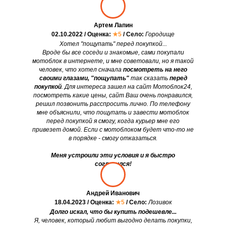
Артем Лапин
02.10.2022 / Оценка:
★5
/ Село:
Городище
Хотел "пощупать" перед покупкой...
Вроде бы все соседи и знакомые, сами покупали
мотоблок в интернете, и мне советовали, но я такой
человек, что хотел сначала
посмотреть на него
своими глазами, "пощупать"
так сказать
перед
покупкой
. Для интереса зашел на сайт Мотоблок24,
посмотреть какие цены, сайт Ваш очень понравился,
решил позвонить расспросить лично. По телефону
мне объяснили, что пощупать и завести мотоблок
перед покупкой я смогу, когда курьер мне его
привезет домой. Если с мотоблоком будет что-то не
в порядке - смогу отказаться.
Меня устроили эти условия и я быстро
согласился!
Андрей Иванович
18.04.2023 / Оценка:
★5
/ Село:
Лозивок
Долго искал, что бы купить подешевле...
Я, человек, который любит выгодно делать покупки,