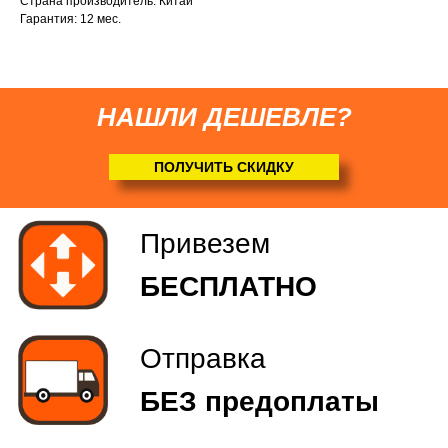
Страна производитель: Китай
Гарантия: 12 мес.
БЕЗ предоплаты
Соберем мотоблок
НАШЛИ ДЕШЕВЛЕ?
(
по желанию
)
ПОЛУЧИТЬ СКИДКУ