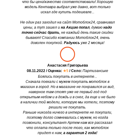
что бы цена\качество соответствовали! Хорошую
модель Кентавра выбрал уже давно, вот только
искал где купить подешевле...
Не один раз заходил на сайт Мотоблок24, сравнивал
цены, а тут зашел и
на Акцию попал
, думаю
надо
точно сейчас брать
, не каждый день такие скидки
бывают! Спасибо компании Мотоблок24, очень
доволен покупкой.
Радуюсь
уже 2 месяца!
Анастасия Григорьева
08.11.2022 / Оценка:
★5
/ Село:
Партизанське
Боялись покупать в интернете...
Сначала поехали с мужем покупать мотоблок в
магазин в город. Но в магазине не понравился их вид,
наверное там стоят уже не первый год под
открытым небом и в дождь и в снег, да еще и не было
в наличии той модели, которую мы хотели, поэтому
решили не покупать.
Раньше никогда ничего в интернете не покупали,
поэтому долго сомневались с мужем, но когда
позвонили, консультант Артем нам все рассказал
что оплата только после того, как мотоблок
придет к нам,
а гарантия 2 года!