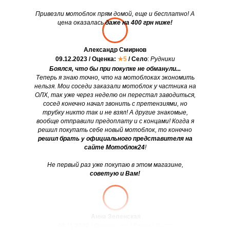
Привезли мотоблок прям домой, еще и бесплатно! А
цена оказалась
даже на 400 грн ниже!
Александр Смирнов
09.12.2023 / Оценка:
★5
/ Село
:
Рудники
Боялся, что бы при покупке не обманули...
Теперь я знаю точно, что на мотоблоках экономить
нельзя. Мои соседи заказали мотоблок у частника на
ОЛХ, так уже через неделю он перестал заводиться,
сосед конечно начал звонить с претензиями, но
трубку никто так и не взял! А другие знакомые,
вообще отправили предоплату и с концами! Когда я
решил покупать себе новый мотоблок, то конечно
решил брать у официального представителя на
сайте Мотоблок24
!
Не первый раз уже покупаю в этом магазине,
советую и Вам!
Анна Зеленская
08.11.2022 / Оценка:
★5
/ Город:
Днепр