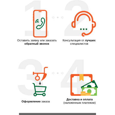
1
2
Оставить заявку или заказать
Консультация от
лучших
обратный звонок
специалистов
3
4
Доставка и оплата
Оформление
заказа
(наложенным платежом)