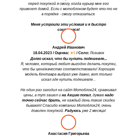
перед покупкой я смогу, когда курьер мне его
привезет домой. Если с мотоблоком будет что-то не
в порядке - смогу отказаться.
Меня устроили эти условия и я быстро
согласился!
Андрей Иванович
18.04.2023 / Оценка:
★5
/ Село:
Лозивок
Долго искал, что бы купить подешевле...
Я, человек, который любит выгодно делать покупки,
что бы цена\качество соответствовали! Хорошую
модель Кентавра выбрал уже давно, вот только
искал где купить подешевле...
Не один раз заходил на сайт Мотоблок24, сравнивал
цены, а тут зашел и
на Акцию попал
, думаю
надо
точно сейчас брать
, не каждый день такие скидки
бывают! Спасибо компании Мотоблок24, очень
доволен покупкой.
Радуюсь
уже 2 месяца!
Анастасия Григорьева