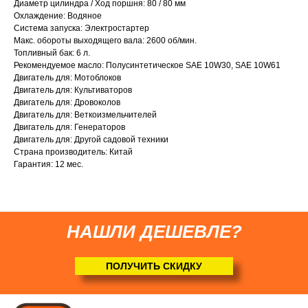
Диаметр цилиндра / Ход поршня: 80 / 80 мм
Охлаждение: Водяное
Система запуска: Электростартер
Макс. обороты выходящего вала: 2600 об/мин.
Привезем
Топливный бак: 6 л.
Рекомендуемое масло: Полусинтетическое SAE 10W30, SAE 10W61
БЕСПЛАТНО
Двигатель для: Мотоблоков
Двигатель для: Культиваторов
Двигатель для: Дровоколов
Отправка
Двигатель для: Веткоизмельчителей
БЕЗ предоплаты
Двигатель для: Генераторов
Двигатель для: Другой садовой техники
Страна производитель: Китай
Соберем мотоблок
Гарантия: 12 мес.
(
по желанию
)
НАШЛИ ДЕШЕВЛЕ?
ПОЛУЧИТЬ СКИДКУ