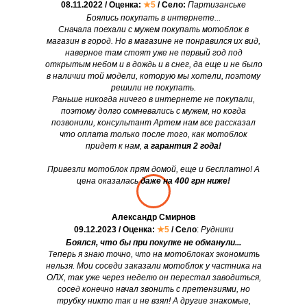
08.11.2022 / Оценка:
★5
/ Село:
Партизанське
Боялись покупать в интернете...
Сначала поехали с мужем покупать мотоблок в
магазин в город. Но в магазине не понравился их вид,
наверное там стоят уже не первый год под
открытым небом и в дождь и в снег, да еще и не было
в наличии той модели, которую мы хотели, поэтому
решили не покупать.
Раньше никогда ничего в интернете не покупали,
поэтому долго сомневались с мужем, но когда
позвонили, консультант Артем нам все рассказал
что оплата только после того, как мотоблок
придет к нам,
а гарантия 2 года!
Привезли мотоблок прям домой, еще и бесплатно! А
цена оказалась
даже на 400 грн ниже!
Александр Смирнов
09.12.2023 / Оценка:
★5
/ Село
:
Рудники
Боялся, что бы при покупке не обманули...
Теперь я знаю точно, что на мотоблоках экономить
нельзя. Мои соседи заказали мотоблок у частника на
ОЛХ, так уже через неделю он перестал заводиться,
сосед конечно начал звонить с претензиями, но
трубку никто так и не взял! А другие знакомые,