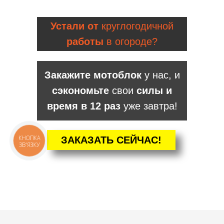
Устали от
круглогодичной
работы
в огороде?
Закажите мотоблок
у нас, и
сэкономьте
свои
силы и
время в 12 раз
уже завтра!
КНОПКА
ЗАКАЗАТЬ СЕЙЧАС!
ЗВ'ЯЗКУ
КАТАЛОГ
Мотоблоки
Культиваторы
Навесное
Двигатели