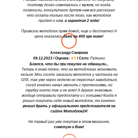
поэтому долго сомневались с мужем, но когда
позвонили, консультант Артем нам все рассказал
что оплата только после того, как мотоблок
придет к нам,
а гарантия 2 года!
Привезли мотоблок прям домой, еще и бесплатно! А
цена оказалась
даже на 400 грн ниже!
Александр Смирнов
09.12.2023 / Оценка:
★5
/ Село
:
Рудники
Боялся, что бы при покупке не обманули...
Теперь я знаю точно, что на мотоблоках экономить
нельзя. Мои соседи заказали мотоблок у частника на
ОЛХ, так уже через неделю он перестал заводиться,
сосед конечно начал звонить с претензиями, но
трубку никто так и не взял! А другие знакомые,
вообще отправили предоплату и с концами! Когда я
решил покупать себе новый мотоблок, то конечно
решил брать у официального представителя на
сайте Мотоблок24
!
Не первый раз уже покупаю в этом магазине,
советую и Вам!