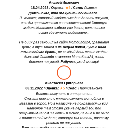
Андрей Иванович
18.04.2023 / Оценка:
★5
/ Село:
Лозивок
Долго искал, что бы купить подешевле...
Я, человек, который любит выгодно делать покупки,
что бы цена\качество соответствовали! Хорошую
модель Кентавра выбрал уже давно, вот только
искал где купить подешевле...
Не один раз заходил на сайт Мотоблок24, сравнивал
цены, а тут зашел и
на Акцию попал
, думаю
надо
точно сейчас брать
, не каждый день такие скидки
бывают! Спасибо компании Мотоблок24, очень
доволен покупкой.
Радуюсь
уже 2 месяца!
Анастасия Григорьева
08.11.2022 / Оценка:
★5
/ Село:
Партизанське
Боялись покупать в интернете...
Сначала поехали с мужем покупать мотоблок в
магазин в город. Но в магазине не понравился их вид,
наверное там стоят уже не первый год под
открытым небом и в дождь и в снег, да еще и не было
в наличии той модели, которую мы хотели, поэтому
решили не покупать.
Раньше никогда ничего в интернете не покупали,