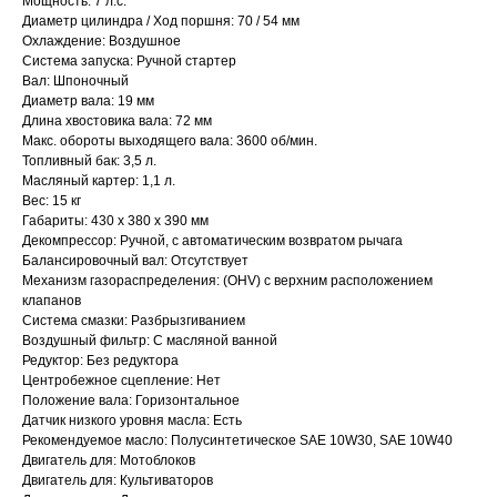
Мощность: 7 л.с.
Диаметр цилиндра / Ход поршня: 70 / 54 мм
Охлаждение: Воздушное
Система запуска: Ручной стартер
Вал: Шпоночный
Диаметр вала: 19 мм
Длина хвостовика вала: 72 мм
Макс. обороты выходящего вала: 3600 об/мин.
Топливный бак: 3,5 л.
Масляный картер: 1,1 л.
Вес: 15 кг
Габариты: 430 x 380 x 390 мм
Декомпрессор: Ручной, с автоматическим возвратом рычага
Балансировочный вал: Отсутствует
Механизм газораспределения: (OHV) с верхним расположением
клапанов
Привезем
Система смазки: Разбрызгиванием
Воздушный фильтр: С масляной ванной
БЕСПЛАТНО
Редуктор: Без редуктора
Центробежное сцепление: Нет
Положение вала: Горизонтальное
Отправка
Датчик низкого уровня масла: Есть
Рекомендуемое масло: Полусинтетическое SAE 10W30, SAE 10W40
БЕЗ предоплаты
Двигатель для: Мотоблоков
Двигатель для: Культиваторов