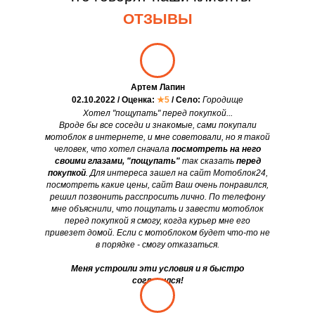
ОТЗЫВЫ
Артем Лапин
02.10.2022 / Оценка:
★5
/ Село:
Городище
Хотел "пощупать" перед покупкой...
Вроде бы все соседи и знакомые, сами покупали
мотоблок в интернете, и мне советовали, но я такой
человек, что хотел сначала
посмотреть на него
своими глазами, "пощупать"
так сказать
перед
покупкой
. Для интереса зашел на сайт Мотоблок24,
посмотреть какие цены, сайт Ваш очень понравился,
решил позвонить расспросить лично. По телефону
мне объяснили, что пощупать и завести мотоблок
перед покупкой я смогу, когда курьер мне его
привезет домой. Если с мотоблоком будет что-то не
в порядке - смогу отказаться.
Меня устроили эти условия и я быстро
согласился!