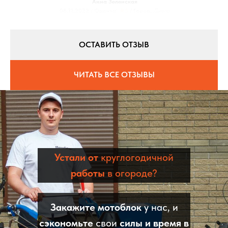
Анна Зеленская
08.11.2022 / Оценка:
★5
/ Город:
Днепр
ОСТАВИТЬ ОТЗЫВ
ЧИТАТЬ ВСЕ ОТЗЫВЫ
Устали от
круглогодичной
работы
в огороде?
Закажите мотоблок
у нас, и
сэкономьте
свои
силы и время в