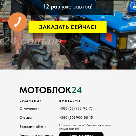
12 раз
уже завтра!
ЗАКАЗАТЬ СЕЙЧАС!
КАТАЛОГ
Мотоблоки
Культиваторы
Навесное
Двигатели
МОТОБЛОК
24
КОМПАНИЯ
КОНТАКТЫ
О компании
+380 (67) 782-90-77
Отзывы
+380 (50) 900-88-15
Остались вопросы? Задайте их нашим
Возврат и обмен
специалистам!
Задать вопрос
Гарантия и доставка