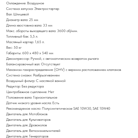
Охлаждение: Воздушное
Система запуска: Электростартер
Вал: Шлицевой
Диаметр вала: 25 мм
Длина хвостовика вала: 33 мм
Макс. обороты выходящего вала: 3600 об/мин.
Топливный бак: 5,5 л.
Масляный картер: 1,65 л.
Вес: 50 кг
Габариты: 600 x 480 x 540 мм
Декомпрессор: Ручной, с автоматическим возвратом рычага
Балансировочный вал: Отсутствует
Механизм газораспределения: (OHV) с верхним расположением клапанов
Система смазки: Разбрызгиванием
Привезем
Воздушный фильтр: С масляной ванной
Редуктор: Без редуктора
БЕСПЛАТНО
Центробежное сцепление: Нет
Положение вала: Горизонтальное
Датчик низкого уровня масла: Есть
Отправка
Рекомендуемое масло: Полусинтетическое SAE 10W30, SAE 10W40
БЕЗ предоплаты
Двигатель для: Мотоблоков
Двигатель для: Культиваторов
Двигатель для: Дровоколов
Соберем мотоблок
Двигатель для: Веткоизмельчителей
Двигатель для: Генераторов