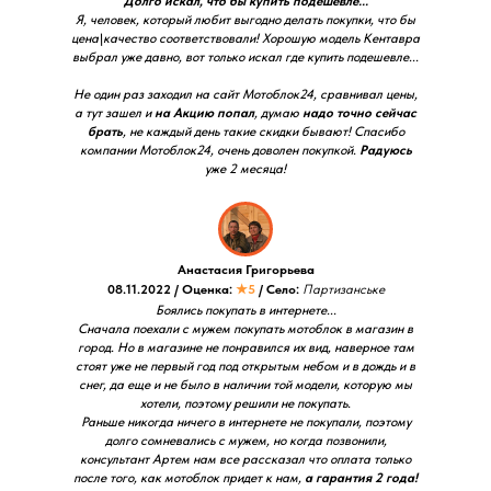
Долго искал, что бы купить подешевле...
Я, человек, который любит выгодно делать покупки, что бы
цена\качество соответствовали! Хорошую модель Кентавра
выбрал уже давно, вот только искал где купить подешевле...
Не один раз заходил на сайт Мотоблок24, сравнивал цены,
а тут зашел и
на Акцию попал
, думаю
надо точно сейчас
брать
, не каждый день такие скидки бывают! Спасибо
компании Мотоблок24, очень доволен покупкой.
Радуюсь
уже 2 месяца!
Анастасия Григорьева
08.11.2022 / Оценка:
★5
/ Село:
Партизанське
Боялись покупать в интернете...
Сначала поехали с мужем покупать мотоблок в магазин в
город. Но в магазине не понравился их вид, наверное там
стоят уже не первый год под открытым небом и в дождь и в
снег, да еще и не было в наличии той модели, которую мы
хотели, поэтому решили не покупать.
Раньше никогда ничего в интернете не покупали, поэтому
долго сомневались с мужем, но когда позвонили,
консультант Артем нам все рассказал что оплата только
после того, как мотоблок придет к нам,
а гарантия 2 года!