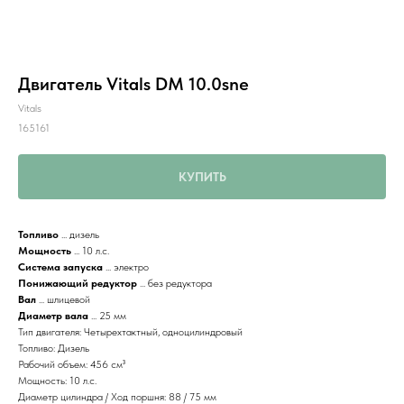
Двигатель Vitals DM 10.0sne
Vitals
165161
КУПИТЬ
Топливо
... дизель
Мощность
... 10 л.с.
Система запуска
... электро
Понижающий редуктор
... без редуктора
Вал
... шлицевой
Диаметр вала
... 25 мм
Тип двигателя: Четырехтактный, одноцилиндровый
Топливо: Дизель
Рабочий объем: 456 см³
Мощность: 10 л.с.
Диаметр цилиндра / Ход поршня: 88 / 75 мм