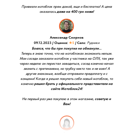
Привезли мотоблок прям домой, еще и бесплатно! А цена
оказалась
даже на 400 грн ниже!
Александр Смирнов
09.12.2023 / Оценка:
★5
/ Село
:
Рудники
Боялся, что бы при покупке не обманули...
Теперь я знаю точно, что на мотоблоках экономить нельзя.
Мои соседи заказали мотоблок у частника на ОЛХ, так уже
через неделю он перестал заводиться, сосед конечно начал
звонить с претензиями, но трубку никто так и не взял! А
другие знакомые, вообще отправили предоплату и с
концами! Когда я решил покупать себе новый мотоблок, то
конечно
решил брать у официального представителя на
сайте Мотоблок24
!
Не первый раз уже покупаю в этом магазине,
советую и
Вам!