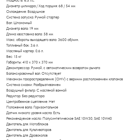
Мощность: 6,5 л.с.
Диаметр цилиндра / Ход поршня: 68 / 54 мм
Охлаждение: Воздушное
Система запуска: Ручной стартер
Вал: Шпоночный
Диаметр вала: 19 мм
Длина хвостовика вала: 58 мм
Макс. обороты выходящего вала: 3600 об/мин.
Топливный бак: 3,6 л.
Масляный картер: 0,6 л.
Вес: 15 кг
Габариты: 410 x 370 x 370 мм
Декомпрессор: Ручной, с автоматическим возвратом рычага
Балансировочный вал: Отсутствует
Механизм газораспределения: (OHV) с верхним расположением клапанов
Система смазки: Разбрызгиванием
Привезем
Воздушный фильтр: С масляной ванной
БЕСПЛАТНО
Редуктор: Без редуктора
Центробежное сцепление: Нет
Положение вала: Горизонтальное
Отправка
Датчик низкого уровня масла: Есть
Рекомендуемое масло: Полусинтетическое SAE 10W30, SAE 10W40
БЕЗ предоплаты
Двигатель для: Мотоблоков
Двигатель для: Культиваторов
Двигатель для: Дровоколов
Соберем мотоблок