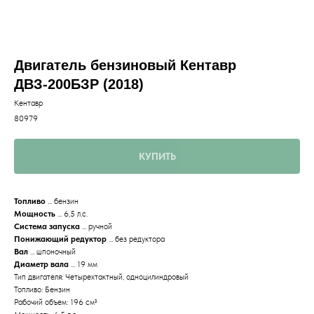
Двигатель бензиновый Кентавр
ДВЗ-200БЗР (2018)
Кентавр
80979
КУПИТЬ
Топливо
... бензин
Мощность
... 6,5 л.с.
Система запуска
... ручной
Понижающий редуктор
... без редуктора
Вал
... шпоночный
Диаметр вала
... 19 мм
Тип двигателя: Четырехтактный, одноцилиндровый
Топливо: Бензин
Рабочий объем: 196 см³