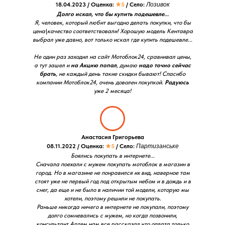
18.04.2023 / Оценка:
★5
/ Село:
Лозивок
Долго искал, что бы купить подешевле...
Я, человек, который любит выгодно делать покупки, что бы
цена\качество соответствовали! Хорошую модель Кентавра
выбрал уже давно, вот только искал где купить подешевле...
Не один раз заходил на сайт Мотоблок24, сравнивал цены,
а тут зашел и
на Акцию попал
, думаю
надо точно сейчас
брать
, не каждый день такие скидки бывают! Спасибо
компании Мотоблок24, очень доволен покупкой.
Радуюсь
уже 2 месяца!
Анастасия Григорьева
08.11.2022 / Оценка:
★5
/ Село:
Партизанське
Боялись покупать в интернете...
Сначала поехали с мужем покупать мотоблок в магазин в
город. Но в магазине не понравился их вид, наверное там
стоят уже не первый год под открытым небом и в дождь и в
снег, да еще и не было в наличии той модели, которую мы
хотели, поэтому решили не покупать.
Раньше никогда ничего в интернете не покупали, поэтому
долго сомневались с мужем, но когда позвонили,
консультант Артем нам все рассказал что оплата только