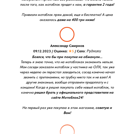
после того, как мотоблок придет к нам,
а гарантия 2 года!
Привезли мотоблок прям домой, еще и бесплатно! А цена
оказалась
даже на 400 грн ниже!
Александр Смирнов
09.12.2023 / Оценка:
★5
/ Село
:
Рудники
Боялся, что бы при покупке не обманули...
Теперь я знаю точно, что на мотоблоках экономить нельзя.
Мои соседи заказали мотоблок у частника на ОЛХ, так уже
через неделю он перестал заводиться, сосед конечно начал
звонить с претензиями, но трубку никто так и не взял! А
другие знакомые, вообще отправили предоплату и с
концами! Когда я решил покупать себе новый мотоблок, то
конечно
решил брать у официального представителя на
сайте Мотоблок24
!
Не первый раз уже покупаю в этом магазине,
советую и
Вам!