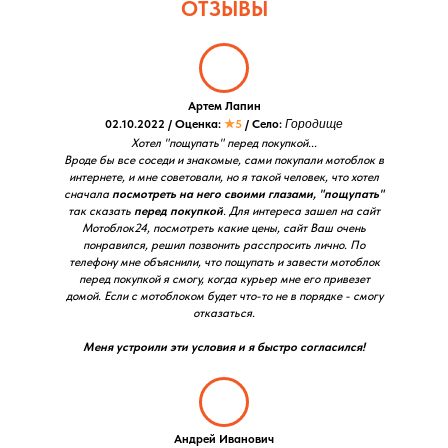
ОТЗЫВЫ
Артем Лапин
02.10.2022 / Оценка:
★5
/ Село:
Городище
Хотел "пощупать" перед покупкой...
Вроде бы все соседи и знакомые, сами покупали мотоблок в
интернете, и мне советовали, но я такой человек, что хотел
сначала
посмотреть на него своими глазами, "пощупать"
так сказать
перед покупкой
. Для интереса зашел на сайт
Мотоблок24, посмотреть какие цены, сайт Ваш очень
понравился, решил позвонить расспросить лично. По
телефону мне объяснили, что пощупать и завести мотоблок
перед покупкой я смогу, когда курьер мне его привезет
домой. Если с мотоблоком будет что-то не в порядке - смогу
отказаться.
Меня устроили эти условия и я быстро согласился!
Андрей Иванович