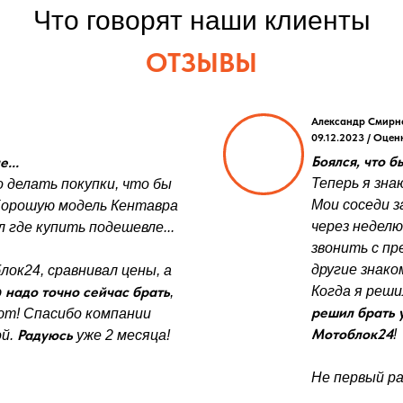
Что говорят наши клиенты
ОТЗЫВЫ
Александр Смирн
09.12.2023 / Оцен
Боялся, что б
...
Теперь я зна
 делать покупки, что бы
Мои соседи з
Хорошую модель Кентавра
через неделю
 где купить подешевле...
звонить с пр
другие знако
лок24, сравнивал цены, а
надо точно сейчас брать
Когда я реши
ю
,
решил брать 
ют! Спасибо компании
Мотоблок24
Радуюсь
!
ой.
уже 2 месяца!
Не первый ра