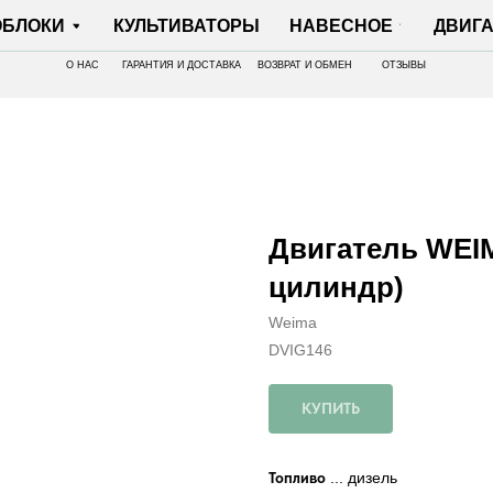
И
КУЛЬТИВАТОРЫ
НАВЕСНОЕ
ДВИГАТЕЛИ
О НАС
ГАРАНТИЯ И ДОСТАВКА
ВОЗВРАТ И ОБМЕН
ОТЗЫВЫ
Двигатель WEI
цилиндр)
Weima
DVIG146
КУПИТЬ
Топливо
... дизель