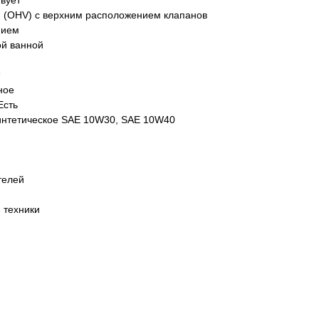
вует
 (OHV) с верхним расположением клапанов
нием
ой ванной
ное
Есть
интетическое SAE 10W30, SAE 10W40
телей
 техники