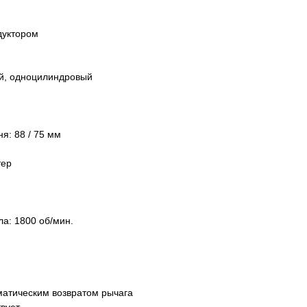
едуктором
ый, одноцилиндровый
я: 88 / 75 мм
тер
а: 1800 об/мин.
матическим возвратом рычага