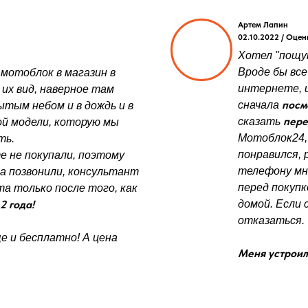
Артем Лапин
02.10.2022 / Оцен
Хотел "пощуп
Вроде бы все
 мотоблок в магазин в
интернете, и
 их вид, наверное там
посм
сначала
ытым небом и в дождь и в
пере
сказать
той модели, которую мы
Мотоблок24,
ть.
понравился, 
е не покупали, поэтому
телефону мн
да позвонили, консультант
перед покупк
а только после того, как
2 года!
домой. Если 
отказаться.
е и бесплатно! А цена
Меня устроили