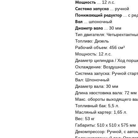
Мощность
... 12 л.с.
Система запуска
... ручной
Понижающий редуктор
... с р
Вал
... шпоночный
Диаметр вала
... 30 мм
Тип двигателя: Четырехтактн
Топливо: Дизель
Рабочий объем: 456 см³
Мощность: 12 л.с.
Диаметр цилиндра / Ход поршн
Охлаждение: Воздушное
Система запуска: Ручной стар
Вал: Шпоночный
Диаметр вала: 30 мм
Длина хвостовика вала: 72 мм
Макс. обороты выходящего вал
Топливный бак: 5,5 л.
Масляный картер: 1,65 л.
Вес: 53 кг
Габариты: 510 x 510 x 575 мм
Декомпрессор: Ручной, с авто