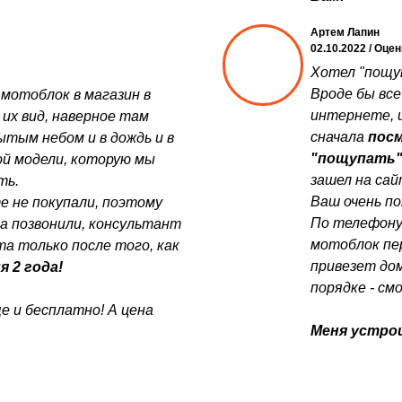
Артем Лапин
02.10.2022 / Оце
Хотел "пощуп
Вроде бы все
 мотоблок в магазин в
интернете, и
 их вид, наверное там
сначала
посм
ытым небом и в дождь и в
"пощупать
той модели, которую мы
зашел на са
ть.
Ваш очень по
е не покупали, поэтому
По телефону
да позвонили, консультант
мотоблок пер
а только после того, как
привезет дом
я 2 года!
порядке - см
е и бесплатно! А цена
Меня устрои