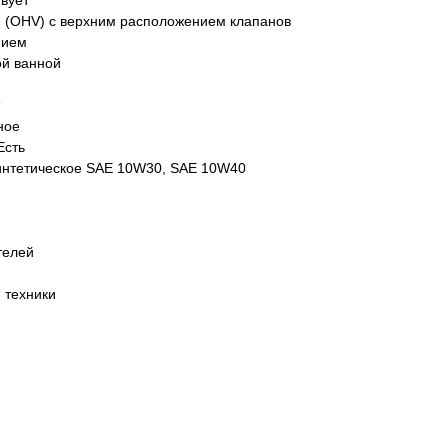
вует
 (OHV) с верхним расположением клапанов
нием
ой ванной
ное
Есть
интетическое SAE 10W30, SAE 10W40
телей
 техники