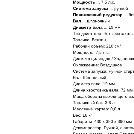
Мощность
... 7,5 л.с.
Система запуска
... ручной
Понижающий редуктор
... б
Вал
... шпоночный
Диаметр вала
... 19 мм
Тип двигателя: Четырехтактн
Топливо: Бензин
Рабочий объем: 210 см³
Мощность: 7,5 л.с.
Диаметр цилиндра / Ход поршн
Охлаждение: Воздушное
Система запуска: Ручной стар
Вал: Шпоночный
Диаметр вала: 19 мм
Длина хвостовика вала: 72 мм
Макс. обороты выходящего вал
Топливный бак: 3,6 л.
Масляный картер: 0,6 л.
Вес: 16 кг
Габариты: 430 x 380 x 390 мм
Декомпрессор: Ручной, с авто