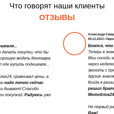
Что говорят наши клиенты
ОТЗЫВЫ
Александр Смир
09.12.2023 / Оце
Боялся, что 
шевле...
Теперь я зна
 делать покупки, что бы
Мои соседи з
Хорошую модель Кентавра
через неделю
 где купить подешевле...
звонить с пр
другие знако
лок24, сравнивал цены, а
Когда я реши
аю
надо точно сейчас
решил брат
дки бывают! Спасибо
Мотоблок2
ен покупкой.
Радуюсь
уже
Не первый ра
Вам!