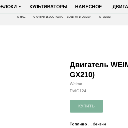
И
КУЛЬТИВАТОРЫ
НАВЕСНОЕ
ДВИГАТЕЛИ
О НАС
ГАРАНТИЯ И ДОСТАВКА
ВОЗВРАТ И ОБМЕН
ОТЗЫВЫ
Двигатель WEI
GX210)
Weima
DVIG124
КУПИТЬ
Топливо
... бензин