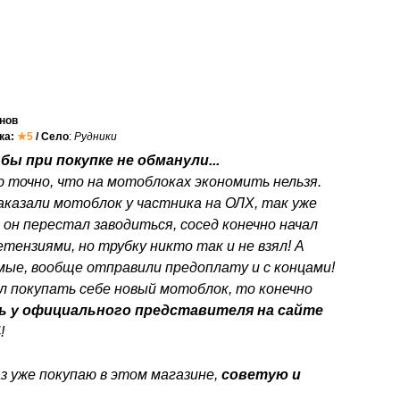
нов
нка:
★5
/ Село
:
Рудники
бы при покупке не обманули...
ю точно, что на мотоблоках экономить нельзя.
аказали мотоблок у частника на ОЛХ, так уже
 он перестал заводиться, сосед конечно начал
етензиями, но трубку никто так и не взял! А
мые, вообще отправили предоплату и с концами!
л покупать себе новый мотоблок, то конечно
ь у официального представителя на сайте
4
!
з уже покупаю в этом магазине,
советую и