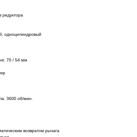
ез редуктора
ый, одноцилиндровый
я: 70 / 54 мм
тер
а: 3600 об/мин.
матическим возвратом рычага