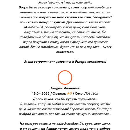
Хотел "пощупать" перед покупкой...
Вроде бы все соседи и знакомые, сами покупали мотоблок в
интернете, и мне советовали, но я такой человек, что хотел
сначала
посмотреть на него своими глазами, "пощупать"
так сказать
перед покупкой
. Для интереса зашел на сайт
Мотоблок24, посмотреть какие цены, сайт Ваш очень
понравился, решил позвонить расспросить лично. По
телефону мне объяснили, что пощупать и завести мотоблок
перед покупкой я смогу, когда курьер мне его привезет
домой. Если с мотоблоком будет что-то не в порядке - смогу
отказаться.
Меня устроили эти условия и я быстро согласился!
Андрей Иванович
18.04.2023 / Оценка:
★5
/ Село:
Лозивок
Долго искал, что бы купить подешевле...
Я, человек, который любит выгодно делать покупки, что бы
цена\качество соответствовали! Хорошую модель Кентавра
выбрал уже давно, вот только искал где купить подешевле...
Не один раз заходил на сайт Мотоблок24, сравнивал цены,
а тут зашел и
на Акцию попал
, думаю
надо точно сейчас