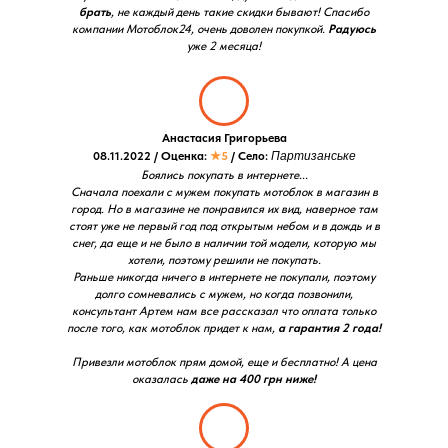
брать
, не каждый день такие скидки бывают! Спасибо
компании Мотоблок24, очень доволен покупкой.
Радуюсь
уже 2 месяца!
Анастасия Григорьева
08.11.2022 / Оценка:
★5
/ Село:
Партизанське
Боялись покупать в интернете...
Сначала поехали с мужем покупать мотоблок в магазин в
город. Но в магазине не понравился их вид, наверное там
стоят уже не первый год под открытым небом и в дождь и в
снег, да еще и не было в наличии той модели, которую мы
хотели, поэтому решили не покупать.
Раньше никогда ничего в интернете не покупали, поэтому
долго сомневались с мужем, но когда позвонили,
консультант Артем нам все рассказал что оплата только
после того, как мотоблок придет к нам,
а гарантия 2 года!
Привезли мотоблок прям домой, еще и бесплатно! А цена
оказалась
даже на 400 грн ниже!