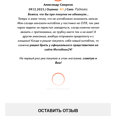
Александр Смирнов
09.12.2023 / Оценка:
★5
/ Село
:
Рудники
Боялся, что бы при покупке не обманули...
Теперь я знаю точно, что на мотоблоках экономить нельзя.
Мои соседи заказали мотоблок у частника на ОЛХ, так уже
через неделю он перестал заводиться, сосед конечно начал
звонить с претензиями, но трубку никто так и не взял! А
другие знакомые, вообще отправили предоплату и с
концами! Когда я решил покупать себе новый мотоблок, то
конечно
решил брать у официального представителя на
сайте Мотоблок24
!
Не первый раз уже покупаю в этом магазине,
советую и
Вам!
Анна Зеленская
08.11.2022 / Оценка:
★5
/ Город:
Днепр
ОСТАВИТЬ ОТЗЫВ