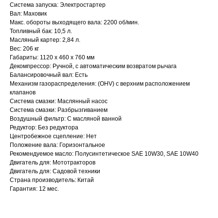
Система запуска: Электростартер
Вал: Маховик
Макс. обороты выходящего вала: 2200 об/мин.
Топливный бак: 10,5 л.
Масляный картер: 2,84 л.
Вес: 206 кг
Габариты: 1120 x 460 x 760 мм
Декомпрессор: Ручной, с автоматическим возвратом рычага
Балансировочный вал: Есть
Механизм газораспределения: (OHV) с верхним расположением
Привезем
клапанов
БЕСПЛАТНО
Система смазки: Маслянный насос
Система смазки: Разбрызгиванием
Воздушный фильтр: С масляной ванной
Отправка
Редуктор: Без редуктора
Центробежное сцепление: Нет
БЕЗ предоплаты
Положение вала: Горизонтальное
Рекомендуемое масло: Полусинтетическое SAE 10W30, SAE 10W40
Двигатель для: Мототракторов
Соберем мотоблок
Двигатель для: Садовой техники
Страна производитель: Китай
по желанию
(
)
Гарантия: 12 мес.