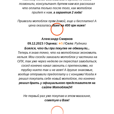
позвонили, консультант Артем нам все рассказал
что оплата только после того, как мотоблок
придет к нам,
а гарантия 2 года!
Привезли мотоблок прям домой, еще и бесплатно! А
цена оказалась
даже на 400 грн ниже!
Александр Смирнов
09.12.2023 / Оценка:
★5
/ Село
:
Рудники
Боялся, что бы при покупке не обманули...
Теперь я знаю точно, что на мотоблоках экономить
нельзя. Мои соседи заказали мотоблок у частника на
ОЛХ, так уже через неделю он перестал заводиться,
сосед конечно начал звонить с претензиями, но
трубку никто так и не взял! А другие знакомые,
вообще отправили предоплату и с концами! Когда я
решил покупать себе новый мотоблок, то конечно
решил брать у официального представителя на
сайте Мотоблок24
!
Не первый раз уже покупаю в этом магазине,
советую и Вам!