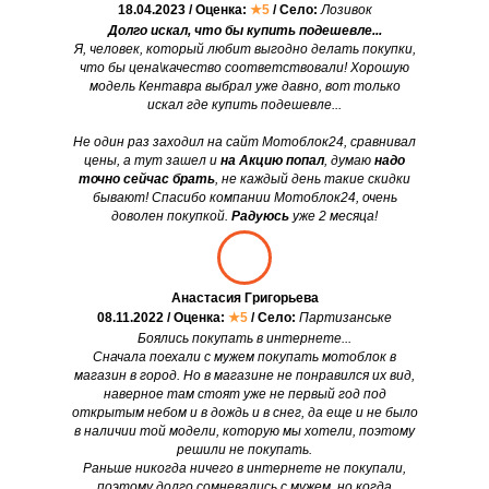
18.04.2023 / Оценка:
★5
/ Село:
Лозивок
Долго искал, что бы купить подешевле...
Я, человек, который любит выгодно делать покупки,
что бы цена\качество соответствовали! Хорошую
модель Кентавра выбрал уже давно, вот только
искал где купить подешевле...
Не один раз заходил на сайт Мотоблок24, сравнивал
цены, а тут зашел и
на Акцию попал
, думаю
надо
точно сейчас брать
, не каждый день такие скидки
бывают! Спасибо компании Мотоблок24, очень
доволен покупкой.
Радуюсь
уже 2 месяца!
Анастасия Григорьева
08.11.2022 / Оценка:
★5
/ Село:
Партизанське
Боялись покупать в интернете...
Сначала поехали с мужем покупать мотоблок в
магазин в город. Но в магазине не понравился их вид,
наверное там стоят уже не первый год под
открытым небом и в дождь и в снег, да еще и не было
в наличии той модели, которую мы хотели, поэтому
решили не покупать.
Раньше никогда ничего в интернете не покупали,
поэтому долго сомневались с мужем, но когда