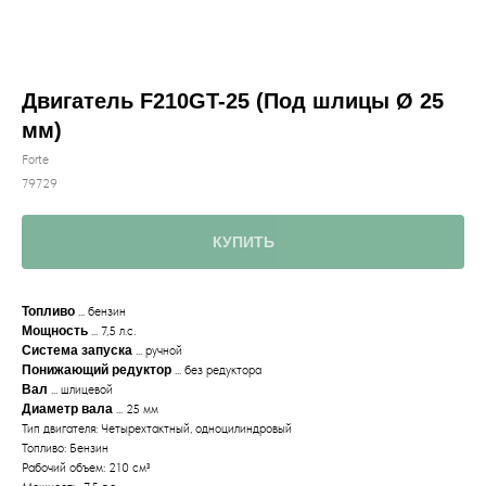
Двигатель F210GT-25 (Под шлицы Ø 25
мм)
Forte
79729
КУПИТЬ
Топливо
... бензин
Мощность
... 7,5 л.с.
Система запуска
... ручной
Понижающий редуктор
... без редуктора
Вал
... шлицевой
Диаметр вала
... 25 мм
Тип двигателя: Четырехтактный, одноцилиндровый
Топливо: Бензин
Рабочий объем: 210 см³