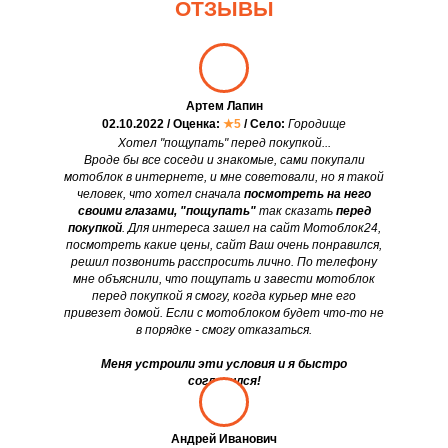
ОТЗЫВЫ
Артем Лапин
02.10.2022 / Оценка:
★5
/ Село:
Городище
Хотел "пощупать" перед покупкой...
Вроде бы все соседи и знакомые, сами покупали
мотоблок в интернете, и мне советовали, но я такой
человек, что хотел сначала
посмотреть на него
своими глазами, "пощупать"
так сказать
перед
покупкой
. Для интереса зашел на сайт Мотоблок24,
посмотреть какие цены, сайт Ваш очень понравился,
решил позвонить расспросить лично. По телефону
мне объяснили, что пощупать и завести мотоблок
перед покупкой я смогу, когда курьер мне его
привезет домой. Если с мотоблоком будет что-то не
в порядке - смогу отказаться.
Меня устроили эти условия и я быстро
согласился!
Андрей Иванович