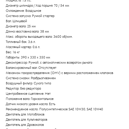
Мощность: 7,5 л.с.
Диаметр цилиндра / Ход поршня: 70 / 54 мм
Охлаждение: Воздушное
Система запуска: Ручной стартер
Вал: Шлицевой
Диаметр вала: 25 мм
Длина хвостовика вала: 38 мм
Макс. обороты выходящего вала: 3600 об/мин.
Топливный бак: 3,6 л.
Масляный картер: 0,6 л.
Вес: 16 кг
Габариты: 390 x 330 x 350 мм
Декомпрессор: Ручной, с автоматическим возвратом рычага
Балансировочный вал: Отсутствует
Механизм газораспределения: (OHV) с верхним расположением клапанов
Система смазки: Разбрызгиванием
Привезем
Воздушный фильтр: Сухого типа
БЕСПЛАТНО
Редуктор: Без редуктора
Центробежное сцепление: Нет
Положение вала: Горизонтальное
Отправка
Датчик низкого уровня масла: Есть
Рекомендуемое масло: Полусинтетическое SAE 10W30, SAE 10W40
БЕЗ предоплаты
Двигатель для: Мотоблоков
Двигатель для: Культиваторов
Двигатель для: Дровоколов
Соберем мотоблок