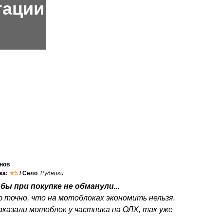
тации
нов
нка:
★5
/ Село
:
Рудники
бы при покупке не обманули...
ю точно, что на мотоблоках экономить нельзя.
аказали мотоблок у частника на ОЛХ, так уже