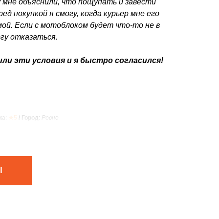
 мне объяснили, что пощупать и завести
ед покупкой я смогу, когда курьер мне его
ой. Если с мотоблоком будет что-то не в
огу отказаться.
ли эти условия и я быстро согласился!
ка:
★5
/ Город
:
Ровно
Ы