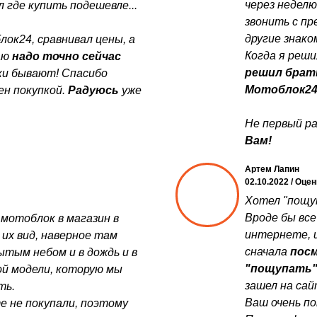
через неделю
 где купить подешевле...
звонить с пр
другие знако
лок24, сравнивал цены, а
Когда я реши
аю
надо точно сейчас
решил брат
дки бывают! Спасибо
Мотоблок2
ен покупкой.
Радуюсь
уже
Не первый ра
Вам!
Артем Лапин
02.10.2022 / Оце
Хотел "пощуп
Вроде бы все
 мотоблок в магазин в
интернете, и
 их вид, наверное там
сначала
посм
ытым небом и в дождь и в
"пощупать
той модели, которую мы
зашел на са
ть.
Ваш очень по
е не покупали, поэтому