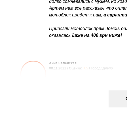
долго сомневались с мужем, но ког
Артем нам все рассказал что оплат
мотоблок придет к нам,
а гаранти
Привезли мотоблок прям домой, ещ
оказалась
даже на 400 грн ниже!
Анна Зеленская
08.11.2022 / Оценка:
★5
/ Город:
Днепр