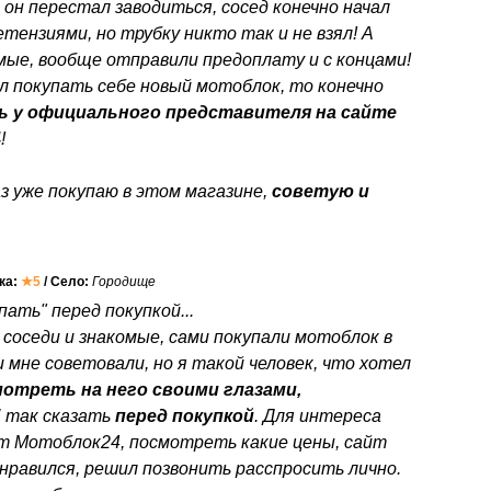
 он перестал заводиться, сосед конечно начал
етензиями, но трубку никто так и не взял! А
мые, вообще отправили предоплату и с концами!
л покупать себе новый мотоблок, то конечно
ь у официального представителя на сайте
4
!
з уже покупаю в этом магазине,
советую и
нка:
★5
/ Село:
Городище
ать" перед покупкой...
 соседи и знакомые, сами покупали мотоблок в
 мне советовали, но я такой человек, что хотел
отреть на него своими глазами,
"
так сказать
перед покупкой
. Для интереса
йт Мотоблок24, посмотреть какие цены, сайт
нравился, решил позвонить расспросить лично.