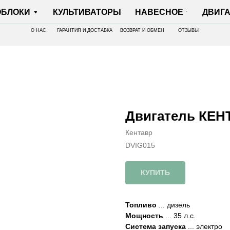
И
КУЛЬТИВАТОРЫ
НАВЕСНОЕ
ДВИГАТЕЛИ
О НАС
ГАРАНТИЯ И ДОСТАВКА
ВОЗВРАТ И ОБМЕН
ОТЗЫВЫ
Двигатель КЕН
Кентавр
DVIG015
КУПИТЬ
Топливо
... дизель
Мощность
... 35 л.с.
Система запуска
... электро