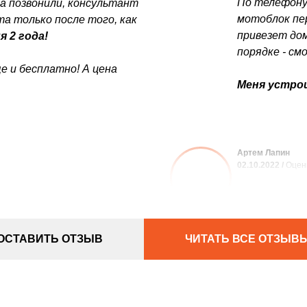
По телефону
да позвонили, консультант
мотоблок пер
а только после того, как
привезет дом
я 2 года!
порядке - см
е и бесплатно! А цена
Меня устрои
Артем Лапин
02.10.2022 /
Оцен
ОСТАВИТЬ ОТЗЫВ
ЧИТАТЬ ВСЕ ОТЗЫВ