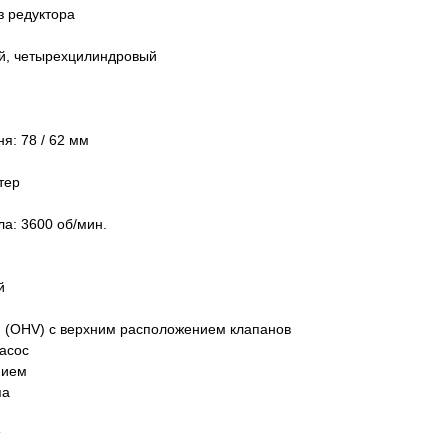
ез редуктора
ый, четырехцилиндровый
я: 78 / 62 мм
тер
а: 3600 об/мин.
й
 (OHV) с верхним расположением клапанов
асос
нием
па