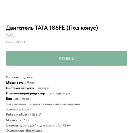
Двигатель TATA 186FE (Под конус)
ТАТА
DV-70-186FE
КУПИТЬ
Топливо
... дизель
Мощность
... 9 л.с.
Система запуска
... электро
Понижающий редуктор
... без редуктора
Вал
... конический
Тип двигателя: Четырехтактный, одноцилиндровый
Топливо: Дизель
Рабочий объем: 418 см³
Мощность: 9 л.с.
Диаметр цилиндра / Ход поршня: 86 / 72 мм
Охлаждение: Воздушное