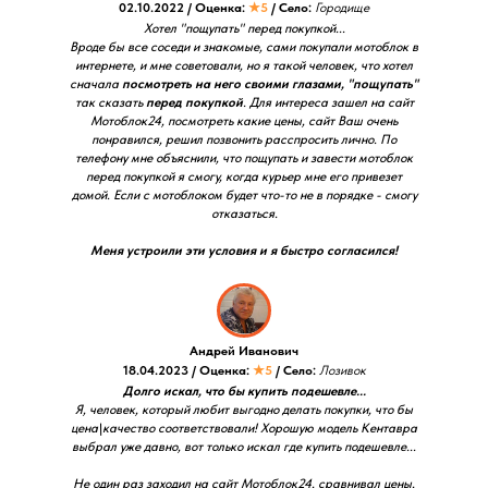
02.10.2022 / Оценка:
★5
/ Село:
Городище
Хотел "пощупать" перед покупкой...
Вроде бы все соседи и знакомые, сами покупали мотоблок в
интернете, и мне советовали, но я такой человек, что хотел
сначала
посмотреть на него своими глазами, "пощупать"
так сказать
перед покупкой
. Для интереса зашел на сайт
Мотоблок24, посмотреть какие цены, сайт Ваш очень
понравился, решил позвонить расспросить лично. По
телефону мне объяснили, что пощупать и завести мотоблок
перед покупкой я смогу, когда курьер мне его привезет
домой. Если с мотоблоком будет что-то не в порядке - смогу
отказаться.
Меня устроили эти условия и я быстро согласился!
Андрей Иванович
18.04.2023 / Оценка:
★5
/ Село:
Лозивок
Долго искал, что бы купить подешевле...
Я, человек, который любит выгодно делать покупки, что бы
цена\качество соответствовали! Хорошую модель Кентавра
выбрал уже давно, вот только искал где купить подешевле...
Не один раз заходил на сайт Мотоблок24, сравнивал цены,