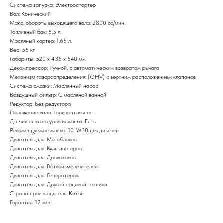
Система запуска: Электростартер
Вал: Конический
Макс. обороты выходящего вала: 2800 об/мин.
Топливный бак: 5,5 л.
Масляный картер: 1,65 л.
Вес: 55 кг
Габариты: 520 х 435 х 540 мм
Декомпрессор: Ручной, с автоматическим возвратом рычага
Механизм газораспределения: (OHV) с верхним расположением клапанов
Система смазки: Маслянный насос
Привезем
Воздушный фильтр: С масляной ванной
Редуктор: Без редуктора
БЕСПЛАТНО
Положение вала: Горизонтальное
Датчик низкого уровня масла: Есть
Рекомендуемое масло: 10-W30 для дизелей
Отправка
Двигатель для: Мотоблоков
Двигатель для: Культиваторов
БЕЗ предоплаты
Двигатель для: Дровоколов
Двигатель для: Веткоизмельчителей
Двигатель для: Генераторов
Соберем мотоблок
Двигатель для: Другой садовой техники
(
по желанию
)
Страна производитель: Китай
Гарантия: 12 мес.