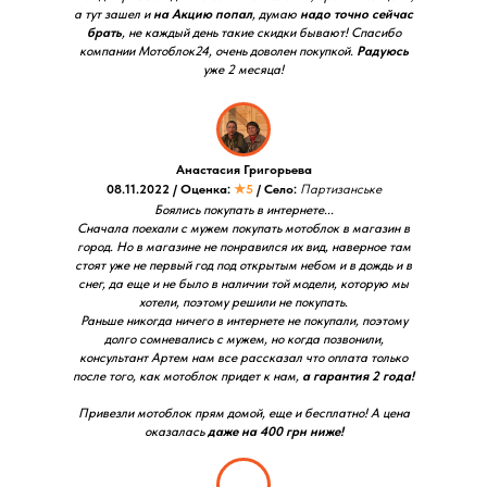
а тут зашел и
на Акцию попал
, думаю
надо точно сейчас
брать
, не каждый день такие скидки бывают! Спасибо
компании Мотоблок24, очень доволен покупкой.
Радуюсь
уже 2 месяца!
Анастасия Григорьева
08.11.2022 / Оценка:
★5
/ Село:
Партизанське
Боялись покупать в интернете...
Сначала поехали с мужем покупать мотоблок в магазин в
город. Но в магазине не понравился их вид, наверное там
стоят уже не первый год под открытым небом и в дождь и в
снег, да еще и не было в наличии той модели, которую мы
хотели, поэтому решили не покупать.
Раньше никогда ничего в интернете не покупали, поэтому
долго сомневались с мужем, но когда позвонили,
консультант Артем нам все рассказал что оплата только
после того, как мотоблок придет к нам,
а гарантия 2 года!
Привезли мотоблок прям домой, еще и бесплатно! А цена
оказалась
даже на 400 грн ниже!