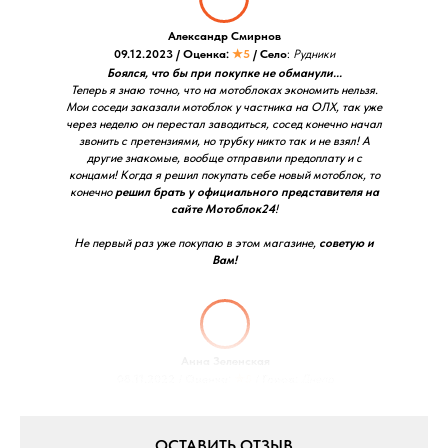
Александр Смирнов
09.12.2023 / Оценка:
★5
/ Село
:
Рудники
Боялся, что бы при покупке не обманули...
Теперь я знаю точно, что на мотоблоках экономить нельзя.
Мои соседи заказали мотоблок у частника на ОЛХ, так уже
через неделю он перестал заводиться, сосед конечно начал
звонить с претензиями, но трубку никто так и не взял! А
другие знакомые, вообще отправили предоплату и с
концами! Когда я решил покупать себе новый мотоблок, то
конечно
решил брать у официального представителя на
сайте Мотоблок24
!
Не первый раз уже покупаю в этом магазине,
советую и
Вам!
Анна Зеленская
08.11.2022 / Оценка:
★5
/ Город:
Днепр
ОСТАВИТЬ ОТЗЫВ