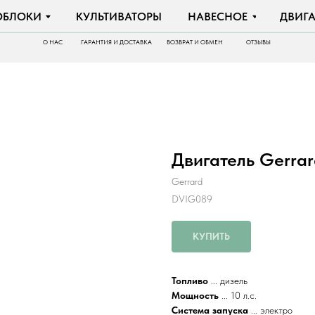
И
КУЛЬТИВАТОРЫ
НАВЕСНОЕ
ДВИГАТЕЛИ
О НАС
ГАРАНТИЯ И ДОСТАВКА
ВОЗВРАТ И ОБМЕН
ОТЗЫВЫ
Двигатель Gerra
Gerrard
DVIG089
КУПИТЬ
Топливо
... дизель
Мощность
... 10 л.с.
Система запуска
... электро