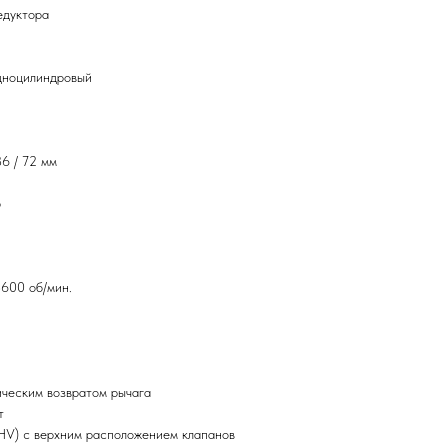
редуктора
одноцилиндровый
6 / 72 мм
р
3600 об/мин.
ическим возвратом рычага
т
HV) с верхним расположением клапанов