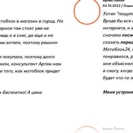
Артем Лапин
02.10.2022 / Оцен
Хотел "пощупа
Вроде бы все 
тоблок в магазин в город. Но
интернете, и 
ерное там стоят уже не
сначала
посм
дь и в снег, да еще и не
сказать
перед
мы хотели, поэтому решили
Мотоблок24, 
понравился, 
е покупали, поэтому долго
мне объяснили
нили, консультант Артем нам
я смогу, когд
е того, как мотоблок придет
будет что-то н
Меня устроили
 бесплатно! А цена
Артем Лапин