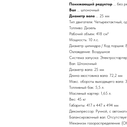
Понижающий редуктор
... без 
Вал
... шпоночный
Диаметр вала
... 25 мм
Тип двигателя: Четырехтактный, 
Топливо: Дизель
Рабочий объем: 418 см³
Мощность: 10 л.с.
Диаметр цилиндра / Ход поршня: 8
Охлаждение: Воздушное
Система запуска: Электростарте
Вал: Шпоночный
Диаметр вала: 25 мм
Длина хвостовика вала: 72,2 мм
Макс. обороты выходящего вала: 
Топливный бак: 5,5 л.
Масляный картер: 1,65 л.
Вес: 45 кг
Габариты: 417 x 447 x 494 мм
Декомпрессор: Ручной, с автомат
Балансировочный вал: Отсутствуе
Механизм газораспределения: (O