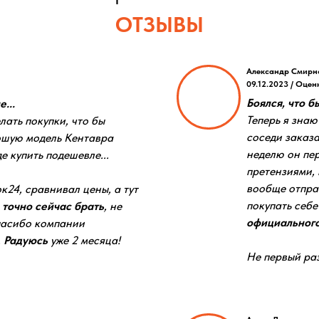
ОТЗЫВЫ
Александр Смирн
09.12.2023 / Оцен
Боялся, что б
...
Теперь я знаю
лать покупки, что бы
соседи заказа
ошую модель Кентавра
неделю он пер
е купить подешевле...
претензиями, 
вообще отпра
к24, сравнивал цены, а тут
покупать себ
 точно сейчас брать
, не
официального
пасибо компании
.
Радуюсь
уже 2 месяца!
Не первый раз