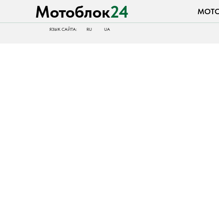
Мотоблок
24
МОТОБЛОК
ЯЗЫК САЙТА:
RU
UA