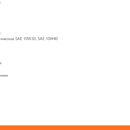
м
ь
етическое SAE 10W30, SAE 10W40
й
хники