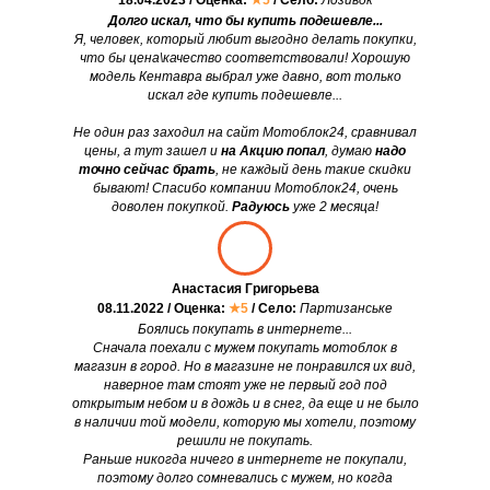
18.04.2023 / Оценка:
★5
/ Село:
Лозивок
Долго искал, что бы купить подешевле...
Я, человек, который любит выгодно делать покупки,
что бы цена\качество соответствовали! Хорошую
модель Кентавра выбрал уже давно, вот только
искал где купить подешевле...
Не один раз заходил на сайт Мотоблок24, сравнивал
цены, а тут зашел и
на Акцию попал
, думаю
надо
точно сейчас брать
, не каждый день такие скидки
бывают! Спасибо компании Мотоблок24, очень
доволен покупкой.
Радуюсь
уже 2 месяца!
Анастасия Григорьева
08.11.2022 / Оценка:
★5
/ Село:
Партизанське
Боялись покупать в интернете...
Сначала поехали с мужем покупать мотоблок в
магазин в город. Но в магазине не понравился их вид,
наверное там стоят уже не первый год под
открытым небом и в дождь и в снег, да еще и не было
в наличии той модели, которую мы хотели, поэтому
решили не покупать.
Раньше никогда ничего в интернете не покупали,
поэтому долго сомневались с мужем, но когда