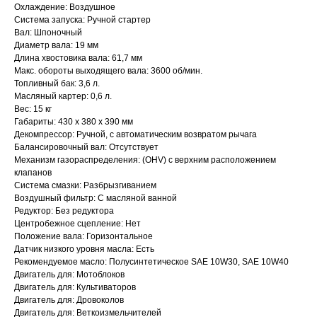
Охлаждение: Воздушное
Система запуска: Ручной стартер
Вал: Шпоночный
Диаметр вала: 19 мм
Длина хвостовика вала: 61,7 мм
Макс. обороты выходящего вала: 3600 об/мин.
Топливный бак: 3,6 л.
Масляный картер: 0,6 л.
Вес: 15 кг
Габариты: 430 x 380 x 390 мм
Декомпрессор: Ручной, с автоматическим возвратом рычага
Балансировочный вал: Отсутствует
Механизм газораспределения: (OHV) с верхним расположением
клапанов
Система смазки: Разбрызгиванием
Привезем
Воздушный фильтр: С масляной ванной
Редуктор: Без редуктора
БЕСПЛАТНО
Центробежное сцепление: Нет
Положение вала: Горизонтальное
Отправка
Датчик низкого уровня масла: Есть
Рекомендуемое масло: Полусинтетическое SAE 10W30, SAE 10W40
БЕЗ предоплаты
Двигатель для: Мотоблоков
Двигатель для: Культиваторов
Двигатель для: Дровоколов
Соберем мотоблок
Двигатель для: Веткоизмельчителей