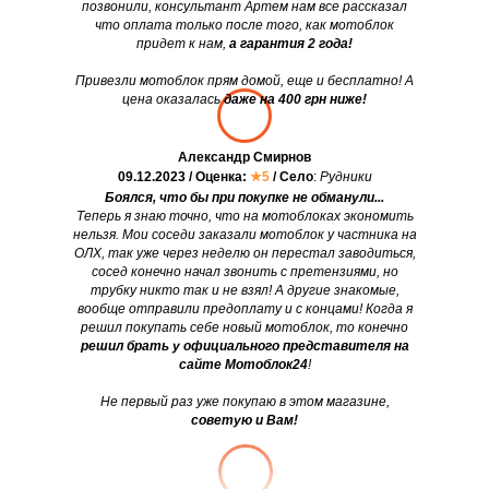
позвонили, консультант Артем нам все рассказал
что оплата только после того, как мотоблок
придет к нам,
а гарантия 2 года!
Привезли мотоблок прям домой, еще и бесплатно! А
цена оказалась
даже на 400 грн ниже!
Александр Смирнов
09.12.2023 / Оценка:
★5
/ Село
:
Рудники
Боялся, что бы при покупке не обманули...
Теперь я знаю точно, что на мотоблоках экономить
нельзя. Мои соседи заказали мотоблок у частника на
ОЛХ, так уже через неделю он перестал заводиться,
сосед конечно начал звонить с претензиями, но
трубку никто так и не взял! А другие знакомые,
вообще отправили предоплату и с концами! Когда я
решил покупать себе новый мотоблок, то конечно
решил брать у официального представителя на
сайте Мотоблок24
!
Не первый раз уже покупаю в этом магазине,
советую и Вам!