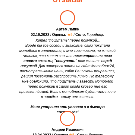
Артем Лапин
02.10.2022 / Оценка:
★5
/ Село:
Городище
Хотел "пощупать" перед покупкой...
Вроде бы все соседи и знакомые, сами покупали
мотоблок в интернете, и мне советовали, но я такой
человек, что хотел сначала
посмотреть на него
своими глазами, "пощупать"
так сказать
перед
покупкой
. Для интереса зашел на сайт Мотоблок24,
посмотреть какие цены, сайт Ваш очень понравился,
решил позвонить расспросить лично. По телефону
мне объяснили, что пощупать и завести мотоблок
перед покупкой я смогу, когда курьер мне его
привезет домой. Если с мотоблоком будет что-то не
в порядке - смогу отказаться.
Меня устроили эти условия и я быстро
согласился!
Андрей Иванович