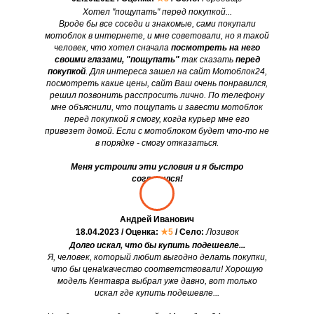
Хотел "пощупать" перед покупкой...
Вроде бы все соседи и знакомые, сами покупали
мотоблок в интернете, и мне советовали, но я такой
человек, что хотел сначала
посмотреть на него
своими глазами, "пощупать"
так сказать
перед
покупкой
. Для интереса зашел на сайт Мотоблок24,
посмотреть какие цены, сайт Ваш очень понравился,
решил позвонить расспросить лично. По телефону
мне объяснили, что пощупать и завести мотоблок
перед покупкой я смогу, когда курьер мне его
привезет домой. Если с мотоблоком будет что-то не
в порядке - смогу отказаться.
Меня устроили эти условия и я быстро
согласился!
Андрей Иванович
18.04.2023 / Оценка:
★5
/ Село:
Лозивок
Долго искал, что бы купить подешевле...
Я, человек, который любит выгодно делать покупки,
что бы цена\качество соответствовали! Хорошую
модель Кентавра выбрал уже давно, вот только
искал где купить подешевле...