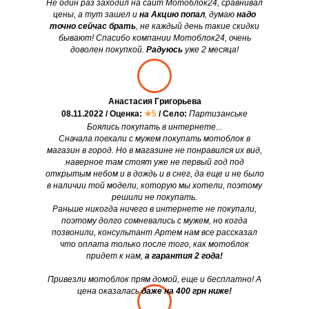
Не один раз заходил на сайт Мотоблок24, сравнивал
цены, а тут зашел и
на Акцию попал
, думаю
надо
точно сейчас брать
, не каждый день такие скидки
бывают! Спасибо компании Мотоблок24, очень
доволен покупкой.
Радуюсь
уже 2 месяца!
Анастасия Григорьева
08.11.2022 / Оценка:
★5
/ Село:
Партизанське
Боялись покупать в интернете...
Сначала поехали с мужем покупать мотоблок в
магазин в город. Но в магазине не понравился их вид,
наверное там стоят уже не первый год под
открытым небом и в дождь и в снег, да еще и не было
в наличии той модели, которую мы хотели, поэтому
решили не покупать.
Раньше никогда ничего в интернете не покупали,
поэтому долго сомневались с мужем, но когда
позвонили, консультант Артем нам все рассказал
что оплата только после того, как мотоблок
придет к нам,
а гарантия 2 года!
Привезли мотоблок прям домой, еще и бесплатно! А
цена оказалась
даже на 400 грн ниже!