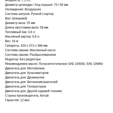
Мощность: 7,5 л.с.
Диаметр цилиндра / Ход поршня: 70 / 56 мм
Охлаждение: Воздушное
Система запуска: Ручной стартер
Вал: Шлицевой
Диаметр вала: 25 мм
Длина хвостовика вала: 58 мм
Топливный бак: 3,6 л.
Масляный картер: 0,6 л.
Вес: 16 кг
Габариты: 420 x 373 x 388 мм
Привезем
Система смазки: Маслянный насос
БЕСПЛАТНО
Система смазки: Разбрызгиванием
Редуктор: Без редуктора
Рекомендуемое масло: Полусинтетическое SAE 10W30, SAE 10W60
Отправка
Двигатель для: Мотоблоков
Двигатель для: Культиваторов
БЕЗ предоплаты
Двигатель для: Дровоколов
Двигатель для: Веткоизмельчителей
Двигатель для: Генераторов
Соберем мотоблок
Двигатель для: Другой садовой техники
Страна производитель: Китай
(
по желанию
)
Гарантия: 12 мес.