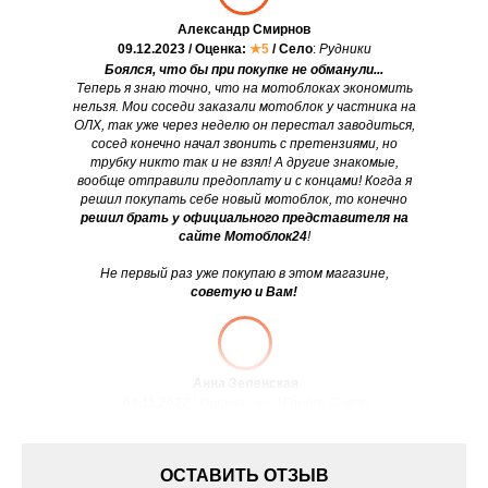
Александр Смирнов
09.12.2023 / Оценка:
★5
/ Село
:
Рудники
Боялся, что бы при покупке не обманули...
Теперь я знаю точно, что на мотоблоках экономить
нельзя. Мои соседи заказали мотоблок у частника на
ОЛХ, так уже через неделю он перестал заводиться,
сосед конечно начал звонить с претензиями, но
трубку никто так и не взял! А другие знакомые,
вообще отправили предоплату и с концами! Когда я
решил покупать себе новый мотоблок, то конечно
решил брать у официального представителя на
сайте Мотоблок24
!
Не первый раз уже покупаю в этом магазине,
советую и Вам!
Анна Зеленская
08.11.2022 / Оценка:
★5
/ Город:
Днепр
ОСТАВИТЬ ОТЗЫВ