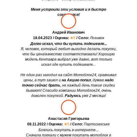
Меня устроили эти условия и я быстро
согласился!
Андрей Иванович
18.04.2023 / Оценка:
★5
/ Село:
Лозивок
Долго искал, что бы купить подешевле...
Я, человек, который любит выгодно делать покупки,
что бы цена\качество соответствовали! Хорошую
модель Кентавра выбрал уже давно, вот только
искал где купить подешевле...
Не один раз заходил на сайт Мотоблок24, сравнивал
цены, а тут зашел и
на Акцию попал
, думаю
надо
точно сейчас брать
, не каждый день такие скидки
бывают! Спасибо компании Мотоблок24, очень
доволен покупкой.
Радуюсь
уже 2 месяца!
Анастасия Григорьева
08.11.2022 / Оценка:
★5
/ Село:
Партизанське
Боялись покупать в интернете...
Сначала поехали с мужем покупать мотоблок в