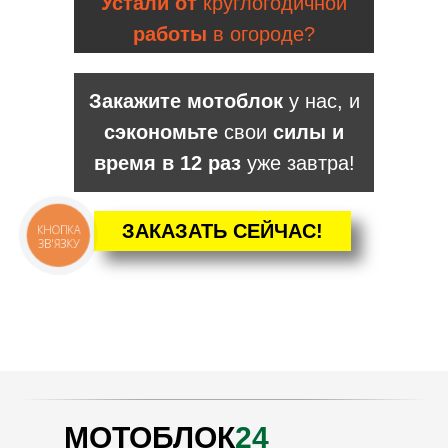
Устали от
круглогодичной
работы
в огороде?
Закажите мотоблок
у нас, и
сэкономьте
свои
силы и
время в 12 раз
уже завтра!
ЗАКАЗАТЬ СЕЙЧАС!
КНОПКА
ЗВ'ЯЗКУ
КАТАЛОГ
Мотоблоки
Культиваторы
Навесное
Двигатели
МОТОБЛОК
24