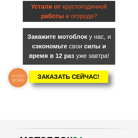
Устали от
круглогодичной
работы
в огороде?
Закажите мотоблок
у нас, и
сэкономьте
свои
силы и
время в 12 раз
уже завтра!
ЗАКАЗАТЬ СЕЙЧАС!
КНОПКА
ЗВ'ЯЗКУ
КАТАЛОГ
Мотоблоки
Культиваторы
Навесное
Двигатели