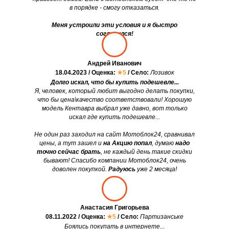
в порядке - смогу отказаться.
Меня устроили эти условия и я быстро
согласился!
Андрей Иванович
18.04.2023 / Оценка:
★5
/ Село:
Лозивок
Долго искал, что бы купить подешевле...
Я, человек, который любит выгодно делать покупки,
что бы цена\качество соответствовали! Хорошую
модель Кентавра выбрал уже давно, вот только
искал где купить подешевле...
Не один раз заходил на сайт Мотоблок24, сравнивал
цены, а тут зашел и
на Акцию попал
, думаю
надо
точно сейчас брать
, не каждый день такие скидки
бывают! Спасибо компании Мотоблок24, очень
доволен покупкой.
Радуюсь
уже 2 месяца!
Анастасия Григорьева
08.11.2022 / Оценка:
★5
/ Село:
Партизанське
Боялись покупать в интернете...