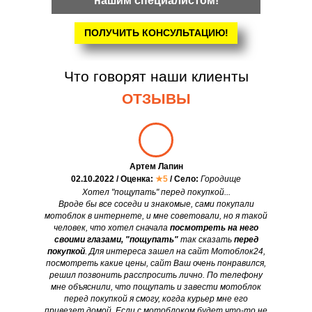
нашим специалистом!
ПОЛУЧИТЬ КОНСУЛЬТАЦИЮ!
Что говорят наши клиенты
ОТЗЫВЫ
Артем Лапин
02.10.2022 / Оценка:
★5
/ Село:
Городище
Хотел "пощупать" перед покупкой...
Вроде бы все соседи и знакомые, сами покупали
мотоблок в интернете, и мне советовали, но я такой
человек, что хотел сначала
посмотреть на него
своими глазами, "пощупать"
так сказать
перед
покупкой
. Для интереса зашел на сайт Мотоблок24,
посмотреть какие цены, сайт Ваш очень понравился,
решил позвонить расспросить лично. По телефону
мне объяснили, что пощупать и завести мотоблок
перед покупкой я смогу, когда курьер мне его
привезет домой. Если с мотоблоком будет что-то не