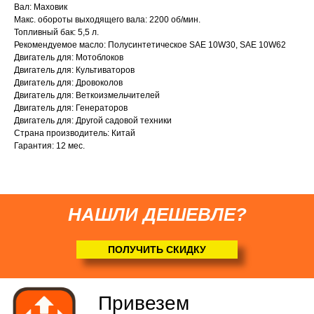
Вал: Маховик
Макс. обороты выходящего вала: 2200 об/мин.
Топливный бак: 5,5 л.
Привезем
Рекомендуемое масло: Полусинтетическое SAE 10W30, SAE 10W62
БЕСПЛАТНО
Двигатель для: Мотоблоков
Двигатель для: Культиваторов
Двигатель для: Дровоколов
Отправка
Двигатель для: Веткоизмельчителей
Двигатель для: Генераторов
БЕЗ предоплаты
Двигатель для: Другой садовой техники
Страна производитель: Китай
Гарантия: 12 мес.
Соберем мотоблок
(
по желанию
)
НАШЛИ ДЕШЕВЛЕ?
ПОЛУЧИТЬ СКИДКУ