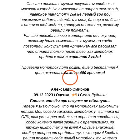
Сначала поехали с мужем покупать мотоблок в
магазин в город. Но в магазине не понравился их вид,
наверное там стоят уже не первый год под
открытым небом и в дождь и в снег, да еще и не было
в наличии той модели, которую мы хотели, поэтому
решили не покупать.
Раньше никогда ничего в интернете не покупали,
поэтому долго сомневались с мужем, но когда
позвонили, консультант Артем нам все рассказал
что оплата только после того, как мотоблок
придет к нам,
а гарантия 2 года!
Привезли мотоблок прям домой, еще и бесплатно! А
цена оказалась
даже на 400 грн ниже!
Александр Смирнов
09.12.2023 / Оценка:
★5
/ Село
:
Рудники
Боялся, что бы при покупке не обманули...
Теперь я знаю точно, что на мотоблоках экономить
нельзя. Мои соседи заказали мотоблок у частника на
ОЛХ, так уже через неделю он перестал заводиться,
сосед конечно начал звонить с претензиями, но
трубку никто так и не взял! А другие знакомые,
вообще отправили предоплату и с концами! Когда я
решил покупать себе новый мотоблок, то конечно