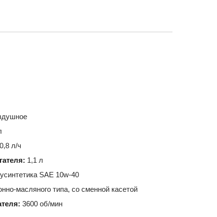
здушное
л
0,8 л/ч
гателя:
1,1 л
усинтетика SAE 10w-40
нно-масляного типа, со сменной касетой
ателя:
3600 об/мин