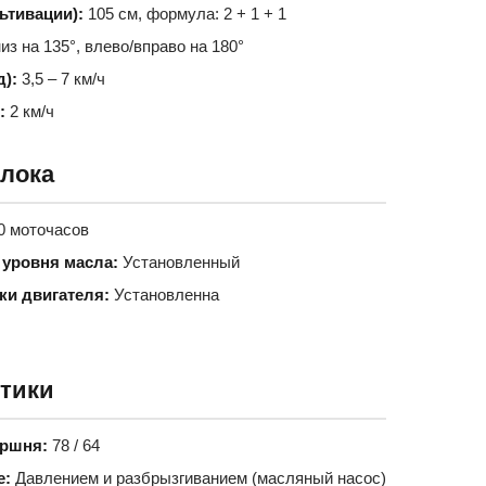
ьтивации):
105 см, формула: 2 + 1 + 1
из на 135°, влево/вправо на 180°
):
3,5 – 7 км/ч
:
2 км/ч
лока
0 моточасов
 уровня масла:
Установленный
ки двигателя:
Установленна
стики
оршня:
78 / 64
е:
Давлением и разбрызгиванием (масляный насос)