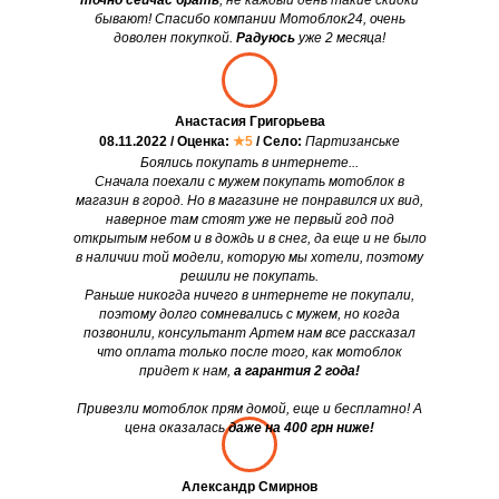
точно сейчас брать
, не каждый день такие скидки
бывают! Спасибо компании Мотоблок24, очень
доволен покупкой.
Радуюсь
уже 2 месяца!
Анастасия Григорьева
08.11.2022 / Оценка:
★5
/ Село:
Партизанське
Боялись покупать в интернете...
Сначала поехали с мужем покупать мотоблок в
магазин в город. Но в магазине не понравился их вид,
наверное там стоят уже не первый год под
открытым небом и в дождь и в снег, да еще и не было
в наличии той модели, которую мы хотели, поэтому
решили не покупать.
Раньше никогда ничего в интернете не покупали,
поэтому долго сомневались с мужем, но когда
позвонили, консультант Артем нам все рассказал
что оплата только после того, как мотоблок
придет к нам,
а гарантия 2 года!
Привезли мотоблок прям домой, еще и бесплатно! А
цена оказалась
даже на 400 грн ниже!
Александр Смирнов