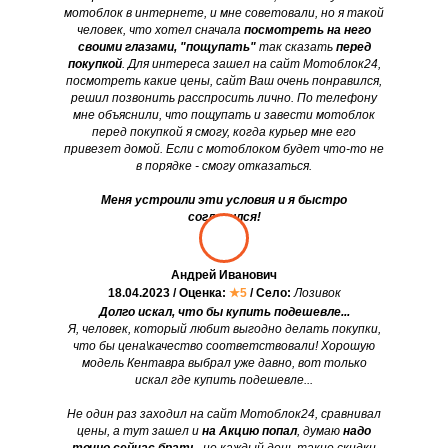
мотоблок в интернете, и мне советовали, но я такой
человек, что хотел сначала
посмотреть на него
своими глазами, "пощупать"
так сказать
перед
покупкой
. Для интереса зашел на сайт Мотоблок24,
посмотреть какие цены, сайт Ваш очень понравился,
решил позвонить расспросить лично. По телефону
мне объяснили, что пощупать и завести мотоблок
перед покупкой я смогу, когда курьер мне его
привезет домой. Если с мотоблоком будет что-то не
в порядке - смогу отказаться.
Меня устроили эти условия и я быстро
согласился!
Андрей Иванович
18.04.2023 / Оценка:
★5
/ Село:
Лозивок
Долго искал, что бы купить подешевле...
Я, человек, который любит выгодно делать покупки,
что бы цена\качество соответствовали! Хорошую
модель Кентавра выбрал уже давно, вот только
искал где купить подешевле...
Не один раз заходил на сайт Мотоблок24, сравнивал
цены, а тут зашел и
на Акцию попал
, думаю
надо