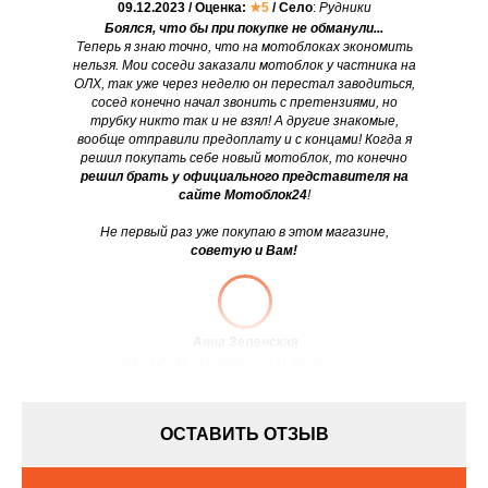
09.12.2023 / Оценка:
★5
/ Село
:
Рудники
Боялся, что бы при покупке не обманули...
Теперь я знаю точно, что на мотоблоках экономить
нельзя. Мои соседи заказали мотоблок у частника на
ОЛХ, так уже через неделю он перестал заводиться,
сосед конечно начал звонить с претензиями, но
трубку никто так и не взял! А другие знакомые,
вообще отправили предоплату и с концами! Когда я
решил покупать себе новый мотоблок, то конечно
решил брать у официального представителя на
сайте Мотоблок24
!
Не первый раз уже покупаю в этом магазине,
советую и Вам!
Анна Зеленская
08.11.2022 / Оценка:
★5
/ Город:
Днепр
ОСТАВИТЬ ОТЗЫВ