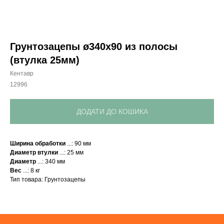
Грунтозацепы ø340х90 из полосы
(втулка 25мм)
Кентавр
12996
ДОДАТИ ДО КОШИКА
Привезем
Ширина обработки
...: 90 мм
Диаметр втулки
...: 25 мм
БЕСПЛАТНО
Диаметр
...: 340 мм
Вес
...: 8 кг
Тип товара: Грунтозацепы
Отправка
БЕЗ предоплаты