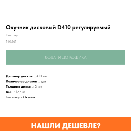
Окучник дисковый D410 регулируемый
Кентавр
140561
ДОДАТИ ДО КОШИКА
Диаметр дисков
...: 410 мм
Привезем
Количество дисков
...: два
БЕСПЛАТНО
Толщина диска
...: 3 мм
Вес
...: 12,5 кг
Тип товара: Окучник
Отправка
БЕЗ предоплаты
НАШЛИ ДЕШЕВЛЕ?
Соберем мотоблок