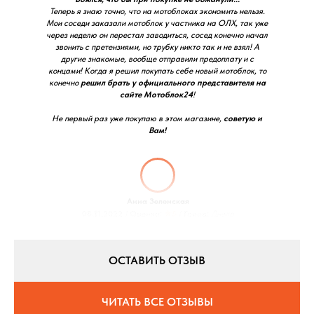
Теперь я знаю точно, что на мотоблоках экономить нельзя.
Мои соседи заказали мотоблок у частника на ОЛХ, так уже
через неделю он перестал заводиться, сосед конечно начал
звонить с претензиями, но трубку никто так и не взял! А
другие знакомые, вообще отправили предоплату и с
концами! Когда я решил покупать себе новый мотоблок, то
конечно
решил брать у официального представителя на
сайте Мотоблок24
!
Не первый раз уже покупаю в этом магазине,
советую и
Вам!
Анна Зеленская
08.11.2022 / Оценка:
★5
/ Город:
Днепр
ОСТАВИТЬ ОТЗЫВ
ЧИТАТЬ ВСЕ ОТЗЫВЫ