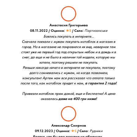
Анастасия Григорьева
08.11.2022 / Оценка:
★5
/ Село:
Партизанське
Боялись покупать в интернете...
Сначала поехали с мужем покупать мотоблок в магазин в
город. Но в магазине не понравился их вид, наверное там
стоят уже не первый год под открытым небом и в дождь и в
снег, да еще и не было в наличии той модели, которую мы
хотели, поэтому решили не покупать.
Раньше никогда ничего в интернете не покупали, поэтому
долго сомневались с мужем, но когда позвонили,
консультант Артем нам все рассказал что оплата только
после того, как мотоблок придет к нам,
а гарантия 2 года!
Привезли мотоблок прям домой, еще и бесплатно! А цена
оказалась
даже на 400 грн ниже!
Александр Смирнов
09.12.2023 / Оценка:
★5
/ Село
:
Рудники
Боялся, что бы при покупке не обманули...