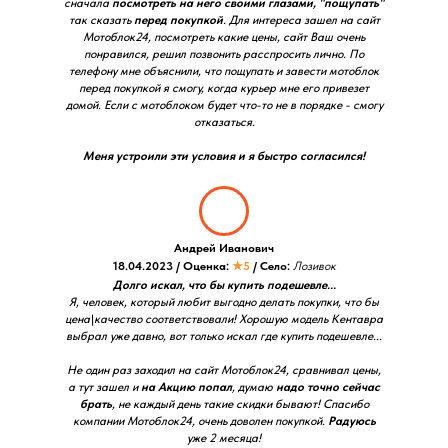
сначала
посмотреть на него своими глазами, "пощупать"
так сказать
перед покупкой
. Для интереса зашел на сайт
Мотоблок24, посмотреть какие цены, сайт Ваш очень
понравился, решил позвонить расспросить лично. По
телефону мне объяснили, что пощупать и завести мотоблок
перед покупкой я смогу, когда курьер мне его привезет
домой. Если с мотоблоком будет что-то не в порядке - смогу
отказаться.
Меня устроили эти условия и я быстро согласился!
Андрей Иванович
18.04.2023 / Оценка:
★5
/ Село:
Лозивок
Долго искал, что бы купить подешевле...
Я, человек, который любит выгодно делать покупки, что бы
цена\качество соответствовали! Хорошую модель Кентавра
выбрал уже давно, вот только искал где купить подешевле...
Не один раз заходил на сайт Мотоблок24, сравнивал цены,
а тут зашел и
на Акцию попал
, думаю
надо точно сейчас
брать
, не каждый день такие скидки бывают! Спасибо
компании Мотоблок24, очень доволен покупкой.
Радуюсь
уже 2 месяца!