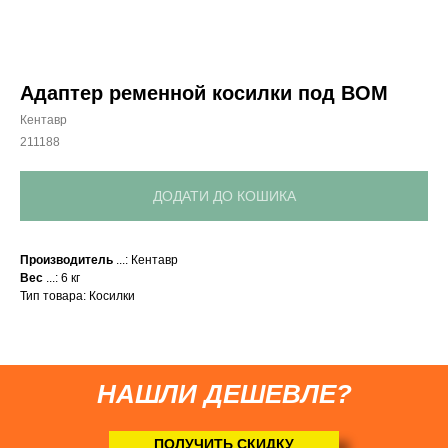
Адаптер ременной косилки под ВОМ
Кентавр
211188
ДОДАТИ ДО КОШИКА
Привезем
Производитель
...: Кентавр
БЕСПЛАТНО
Вес
...: 6 кг
Тип товара: Косилки
Отправка
БЕЗ предоплаты
НАШЛИ ДЕШЕВЛЕ?
Соберем мотоблок
(
по желанию
)
ПОЛУЧИТЬ СКИДКУ