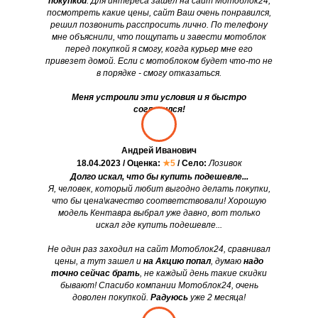
покупкой
. Для интереса зашел на сайт Мотоблок24,
посмотреть какие цены, сайт Ваш очень понравился,
решил позвонить расспросить лично. По телефону
мне объяснили, что пощупать и завести мотоблок
перед покупкой я смогу, когда курьер мне его
привезет домой. Если с мотоблоком будет что-то не
в порядке - смогу отказаться.
Меня устроили эти условия и я быстро
согласился!
Андрей Иванович
18.04.2023 / Оценка:
★5
/ Село:
Лозивок
Долго искал, что бы купить подешевле...
Я, человек, который любит выгодно делать покупки,
что бы цена\качество соответствовали! Хорошую
модель Кентавра выбрал уже давно, вот только
искал где купить подешевле...
Не один раз заходил на сайт Мотоблок24, сравнивал
цены, а тут зашел и
на Акцию попал
, думаю
надо
точно сейчас брать
, не каждый день такие скидки
бывают! Спасибо компании Мотоблок24, очень
доволен покупкой.
Радуюсь
уже 2 месяца!