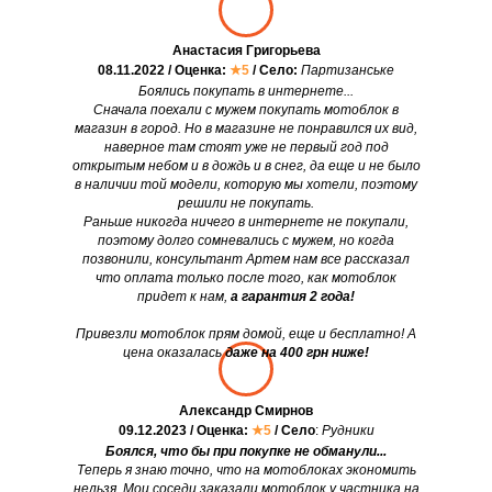
Анастасия Григорьева
08.11.2022 / Оценка:
★5
/ Село:
Партизанське
Боялись покупать в интернете...
Сначала поехали с мужем покупать мотоблок в
магазин в город. Но в магазине не понравился их вид,
наверное там стоят уже не первый год под
открытым небом и в дождь и в снег, да еще и не было
в наличии той модели, которую мы хотели, поэтому
решили не покупать.
Раньше никогда ничего в интернете не покупали,
поэтому долго сомневались с мужем, но когда
позвонили, консультант Артем нам все рассказал
что оплата только после того, как мотоблок
придет к нам,
а гарантия 2 года!
Привезли мотоблок прям домой, еще и бесплатно! А
цена оказалась
даже на 400 грн ниже!
Александр Смирнов
09.12.2023 / Оценка:
★5
/ Село
:
Рудники
Боялся, что бы при покупке не обманули...
Теперь я знаю точно, что на мотоблоках экономить
нельзя. Мои соседи заказали мотоблок у частника на