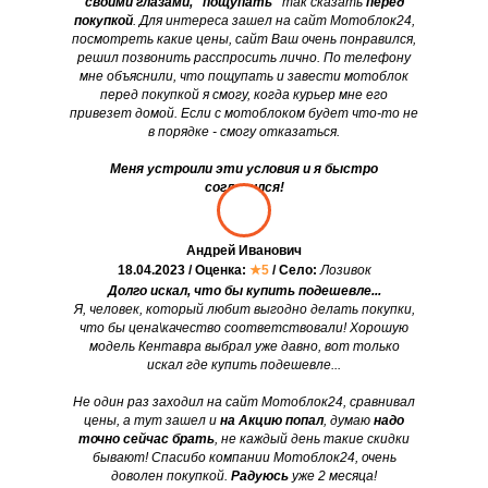
своими глазами, "пощупать"
так сказать
перед
покупкой
. Для интереса зашел на сайт Мотоблок24,
посмотреть какие цены, сайт Ваш очень понравился,
решил позвонить расспросить лично. По телефону
мне объяснили, что пощупать и завести мотоблок
перед покупкой я смогу, когда курьер мне его
привезет домой. Если с мотоблоком будет что-то не
в порядке - смогу отказаться.
Меня устроили эти условия и я быстро
согласился!
Андрей Иванович
18.04.2023 / Оценка:
★5
/ Село:
Лозивок
Долго искал, что бы купить подешевле...
Я, человек, который любит выгодно делать покупки,
что бы цена\качество соответствовали! Хорошую
модель Кентавра выбрал уже давно, вот только
искал где купить подешевле...
Не один раз заходил на сайт Мотоблок24, сравнивал
цены, а тут зашел и
на Акцию попал
, думаю
надо
точно сейчас брать
, не каждый день такие скидки
бывают! Спасибо компании Мотоблок24, очень
доволен покупкой.
Радуюсь
уже 2 месяца!