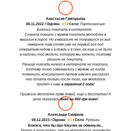
Анастасия Григорьева
08.11.2022 / Оценка:
★5
/ Село:
Партизанське
Боялись покупать в интернете...
Сначала поехали с мужем покупать мотоблок в
магазин в город. Но в магазине не понравился их вид,
наверное там стоят уже не первый год под
открытым небом и в дождь и в снег, да еще и не было
в наличии той модели, которую мы хотели, поэтому
решили не покупать.
Раньше никогда ничего в интернете не покупали,
поэтому долго сомневались с мужем, но когда
позвонили, консультант Артем нам все рассказал
что оплата только после того, как мотоблок
придет к нам,
а гарантия 2 года!
Привезли мотоблок прям домой, еще и бесплатно! А
цена оказалась
даже на 400 грн ниже!
Александр Смирнов
09.12.2023 / Оценка:
★5
/ Село
:
Рудники
Боялся, что бы при покупке не обманули...
Теперь я знаю точно, что на мотоблоках экономить