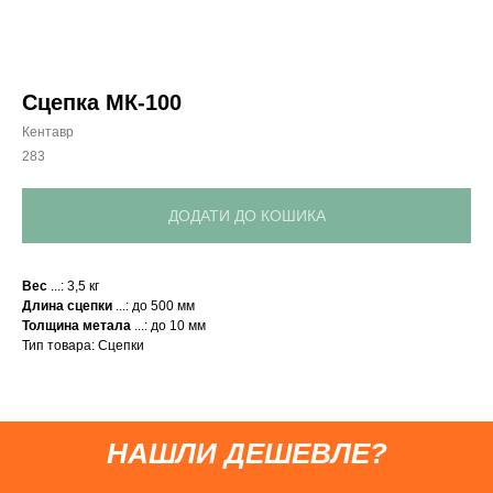
Сцепка МК-100
Кентавр
283
ДОДАТИ ДО КОШИКА
Привезем
Вес
...: 3,5 кг
Длина сцепки
...: до 500 мм
БЕСПЛАТНО
Толщина метала
...: до 10 мм
Тип товара: Сцепки
Отправка
БЕЗ предоплаты
НАШЛИ ДЕШЕВЛЕ?
Соберем мотоблок