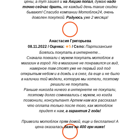
цены, а тут зашел и
на Акцию попал
, думаю
надо
точно сейчас брать
, не каждый день такие скидки
бывают! Спасибо компании Мотоблок24, очень
доволен покупкой.
Радуюсь
уже 2 месяца!
Анастасия Григорьева
08.11.2022 / Оценка:
★5
/ Село:
Партизанське
Боялись покупать в интернете...
Сначала поехали с мужем покупать мотоблок в
магазин в город. Но в магазине не понравился их вид,
наверное там стоят уже не первый год под
открытым небом и в дождь и в снег, да еще и не было
в наличии той модели, которую мы хотели, поэтому
решили не покупать.
Раньше никогда ничего в интернете не покупали,
поэтому долго сомневались с мужем, но когда
позвонили, консультант Артем нам все рассказал
что оплата только после того, как мотоблок
придет к нам,
а гарантия 2 года!
Привезли мотоблок прям домой, еще и бесплатно! А
цена оказалась
даже на 400 грн ниже!