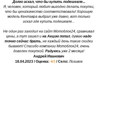
Долго искал, что бы купить подешевле...
Я, человек, который любит выгодно делать покупки,
что бы цена\качество соответствовали! Хорошую
модель Кентавра выбрал уже давно, вот только
искал где купить подешевле...
Не один раз заходил на сайт Мотоблок24, сравнивал
цены, а тут зашел и
на Акцию попал
, думаю
надо
точно сейчас брать
, не каждый день такие скидки
бывают! Спасибо компании Мотоблок24, очень
доволен покупкой.
Радуюсь
уже 2 месяца!
Андрей Иванович
18.04.2023 / Оценка:
★5
/ Село:
Лозивок