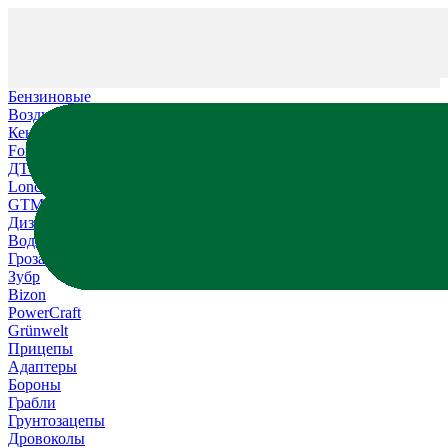
Бензиновые
Воздушные
Кентавр
Forte
ДТЗ
Loncin
GTM
Дизельные
Водяные
Гроза
Зубр
Bizon
PowerCraft
Grünwelt
Прицепы
Адаптеры
Бороны
Грабли
Грунтозацепы
Дровоколы