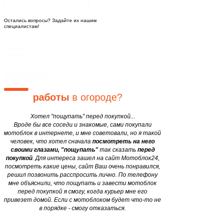
+380 (50) 900-88-15
Задать вопрос
Остались вопросы? Задайте их нашим
специалистам!
Блог
Закажите мотоблок
у нас, и
Двигатели
motobloki24@gmail.com
сэкономьте
свои
силы и
Оценка
время в 12 раз
уже завтра!
ОТПРАВИТЬ
Устали от
круглогодичной
работы
в огороде?
Хотел "пощупать" перед покупкой...
Вроде бы все соседи и знакомые, сами покупали
мотоблок в интернете, и мне советовали, но я такой
человек, что хотел сначала
посмотреть на него
своими глазами, "пощупать"
так сказать
перед
покупкой
. Для интереса зашел на сайт Мотоблок24,
посмотреть какие цены, сайт Ваш очень понравился,
решил позвонить расспросить лично. По телефону
мне объяснили, что пощупать и завести мотоблок
перед покупкой я смогу, когда курьер мне его
привезет домой. Если с мотоблоком будет что-то не
в порядке - смогу отказаться.