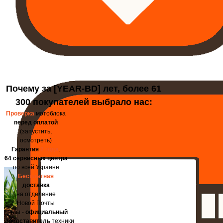
Почему за [YEAR-BD] лет, более 61
300 покупателей выбрало нас:
Проверка
мотоблока
перед оплатой
(запустить,
осмотреть)
Гарантия
2 года
.
64 сервисных центра
по всей Украине
Бесплатная
доставка
на отделение
Новой Почты
Мы -
официальный
представитель
техники