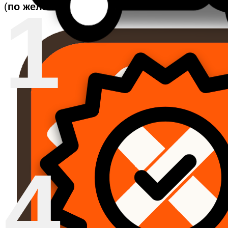
1
(
по желанию
)
4