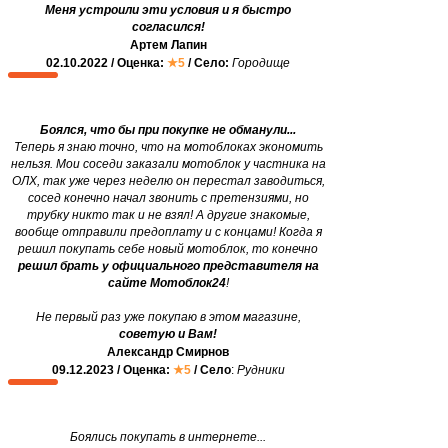
Меня устроили эти условия и я быстро
согласился!
Артем Лапин
02.10.2022 / Оценка:
★5
/ Село:
Городище
Боялся, что бы при покупке не обманули...
Теперь я знаю точно, что на мотоблоках экономить
нельзя. Мои соседи заказали мотоблок у частника на
ОЛХ, так уже через неделю он перестал заводиться,
сосед конечно начал звонить с претензиями, но
трубку никто так и не взял! А другие знакомые,
вообще отправили предоплату и с концами! Когда я
решил покупать себе новый мотоблок, то конечно
решил брать у официального представителя на
сайте Мотоблок24
!
Не первый раз уже покупаю в этом магазине,
советую и Вам!
Александр Смирнов
09.12.2023 / Оценка:
★5
/ Село
:
Рудники
Боялись покупать в интернете...