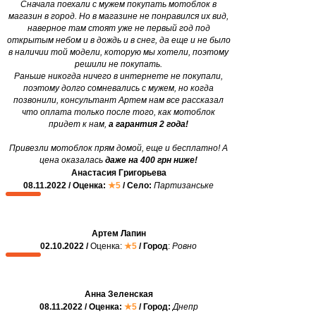
Сначала поехали с мужем покупать мотоблок в
магазин в город. Но в магазине не понравился их вид,
наверное там стоят уже не первый год под
открытым небом и в дождь и в снег, да еще и не было
в наличии той модели, которую мы хотели, поэтому
решили не покупать.
Раньше никогда ничего в интернете не покупали,
поэтому долго сомневались с мужем, но когда
позвонили, консультант Артем нам все рассказал
что оплата только после того, как мотоблок
придет к нам,
а гарантия 2 года!
Привезли мотоблок прям домой, еще и бесплатно! А
цена оказалась
даже на 400 грн ниже!
Анастасия Григорьева
08.11.2022 / Оценка:
★5
/ Село:
Партизанське
Артем Лапин
02.10.2022 /
Оценка:
★5
/ Город
:
Ровно
Анна Зеленская
08.11.2022 / Оценка:
★5
/ Город:
Днепр