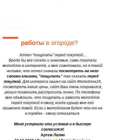
Блог
Закажите мотоблок
у нас, и
Двигатели
motobloki24@gmail.com
сэкономьте
свои
силы и
Оценка
время в 12 раз
уже завтра!
ОТПРАВИТЬ
Устали от
круглогодичной
работы
в огороде?
Хотел "пощупать" перед покупкой...
Вроде бы все соседи и знакомые, сами покупали
мотоблок в интернете, и мне советовали, но я такой
человек, что хотел сначала
посмотреть на него
своими глазами, "пощупать"
так сказать
перед
покупкой
. Для интереса зашел на сайт Мотоблок24,
посмотреть какие цены, сайт Ваш очень понравился,
решил позвонить расспросить лично. По телефону
мне объяснили, что пощупать и завести мотоблок
перед покупкой я смогу, когда курьер мне его
привезет домой. Если с мотоблоком будет что-то не
в порядке - смогу отказаться.
Меня устроили эти условия и я быстро
согласился!
Артем Лапин