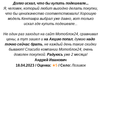
Долго искал, что бы купить подешевле...
Я, человек, который любит выгодно делать покупки,
что бы цена\качество соответствовали! Хорошую
модель Кентавра выбрал уже давно, вот только
искал где купить подешевле...
Не один раз заходил на сайт Мотоблок24, сравнивал
цены, а тут зашел и
на Акцию попал
, думаю
надо
точно сейчас брать
, не каждый день такие скидки
бывают! Спасибо компании Мотоблок24, очень
доволен покупкой.
Радуюсь
уже 2 месяца!
Андрей Иванович
18.04.2023 / Оценка:
★5
/ Село:
Лозивок