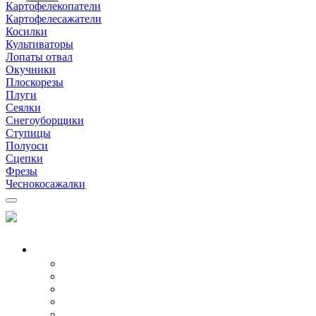
Картофелекопатели
Картофелесажатели
Косилки
Культиваторы
Лопаты отвал
Окучники
Плоскорезы
Плуги
Сеялки
Снегоуборщики
Ступицы
Полуоси
Сцепки
Фрезы
Чеснокосажалки
МОТОБЛОКИ
Все модели
Бензиновые
Дизельные
Воздушные
Водяные