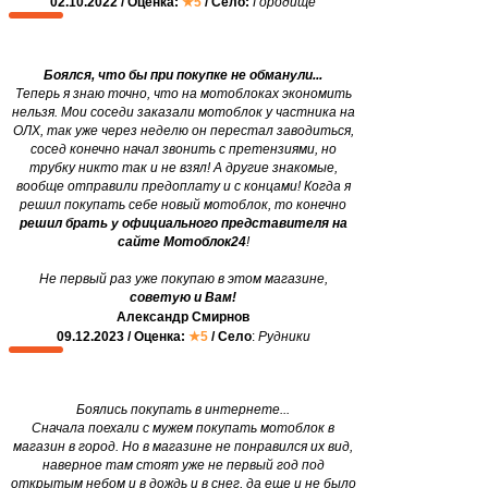
02.10.2022 / Оценка:
★5
/ Село:
Городище
Боялся, что бы при покупке не обманули...
Теперь я знаю точно, что на мотоблоках экономить
нельзя. Мои соседи заказали мотоблок у частника на
ОЛХ, так уже через неделю он перестал заводиться,
сосед конечно начал звонить с претензиями, но
трубку никто так и не взял! А другие знакомые,
вообще отправили предоплату и с концами! Когда я
решил покупать себе новый мотоблок, то конечно
решил брать у официального представителя на
сайте Мотоблок24
!
Не первый раз уже покупаю в этом магазине,
советую и Вам!
Александр Смирнов
09.12.2023 / Оценка:
★5
/ Село
:
Рудники
Боялись покупать в интернете...
Сначала поехали с мужем покупать мотоблок в
магазин в город. Но в магазине не понравился их вид,
наверное там стоят уже не первый год под
открытым небом и в дождь и в снег, да еще и не было