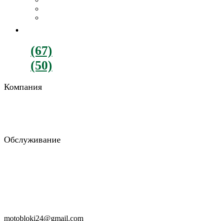
Картофелекопалки
Все навесное оборудование
ДВИГАТЕЛИ
+380
(67)
782-90-77
+380
(50)
900-88-15
Компания
О компании
Отзывы
Блог
Обслуживание
Возврат и обмен
Гарантия и доставка
Консультация
Заказать звонок
RU
UA
motobloki24@gmail.com