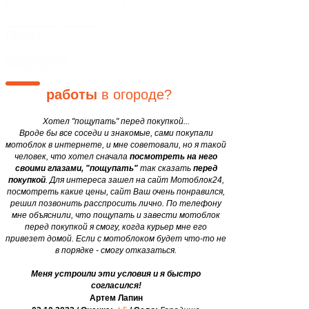
Блог
Закажите мотоблок
у нас, и
Двигатели
motobloki24@gmail.com
сэкономьте
свои
силы и
Оценка
время в 12 раз
уже завтра!
ОТПРАВИТЬ
Устали от
круглогодичной
работы
в огороде?
Хотел "пощупать" перед покупкой...
Вроде бы все соседи и знакомые, сами покупали
мотоблок в интернете, и мне советовали, но я такой
человек, что хотел сначала
посмотреть на него
своими глазами, "пощупать"
так сказать
перед
покупкой
. Для интереса зашел на сайт Мотоблок24,
посмотреть какие цены, сайт Ваш очень понравился,
решил позвонить расспросить лично. По телефону
мне объяснили, что пощупать и завести мотоблок
перед покупкой я смогу, когда курьер мне его
привезет домой. Если с мотоблоком будет что-то не
в порядке - смогу отказаться.
Меня устроили эти условия и я быстро
согласился!
Артем Лапин