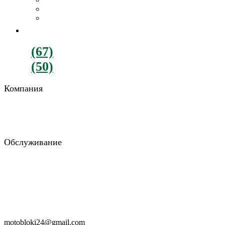
Картофелекопалки
Все навесное оборудование
ДВИГАТЕЛИ
+380
(67)
782-90-77
+380
(50)
900-88-15
Компания
О компании
Отзывы
Блог
Обслуживание
Возврат и обмен
Гарантия и доставка
Консультация
Заказать звонок
RU
UA
motobloki24@gmail.com