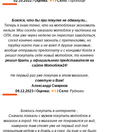
02.10.2022 / Оценка:
★5
/ Село:
Городище
Боялся, что бы при покупке не обманули...
Теперь я знаю точно, что на мотоблоках экономить
нельзя. Мои соседи заказали мотоблок у частника на
ОЛХ, так уже через неделю он перестал заводиться,
сосед конечно начал звонить с претензиями, но
трубку никто так и не взял! А другие знакомые,
вообще отправили предоплату и с концами! Когда я
решил покупать себе новый мотоблок, то конечно
решил брать у официального представителя на
сайте Мотоблок24
!
Не первый раз уже покупаю в этом магазине,
советую и Вам!
Александр Смирнов
09.12.2023 / Оценка:
★5
/ Село
:
Рудники
Боялись покупать в интернете...
Сначала поехали с мужем покупать мотоблок в
магазин в город. Но в магазине не понравился их вид,
наверное там стоят уже не первый год под
открытым небом и в дождь и в снег, да еще и не было