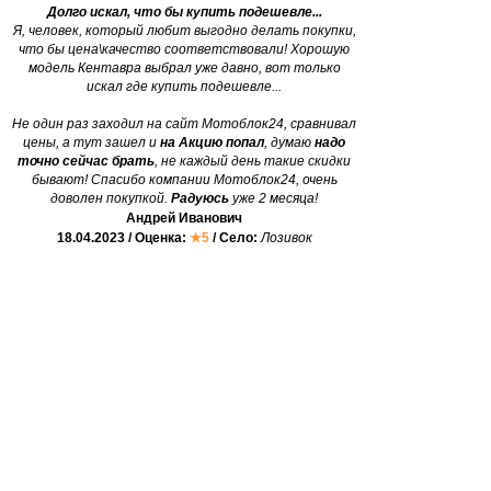
Долго искал, что бы купить подешевле...
Я, человек, который любит выгодно делать покупки,
что бы цена\качество соответствовали! Хорошую
модель Кентавра выбрал уже давно, вот только
искал где купить подешевле...
Не один раз заходил на сайт Мотоблок24, сравнивал
цены, а тут зашел и
на Акцию попал
, думаю
надо
точно сейчас брать
, не каждый день такие скидки
бывают! Спасибо компании Мотоблок24, очень
доволен покупкой.
Радуюсь
уже 2 месяца!
Андрей Иванович
18.04.2023 / Оценка:
★5
/ Село:
Лозивок