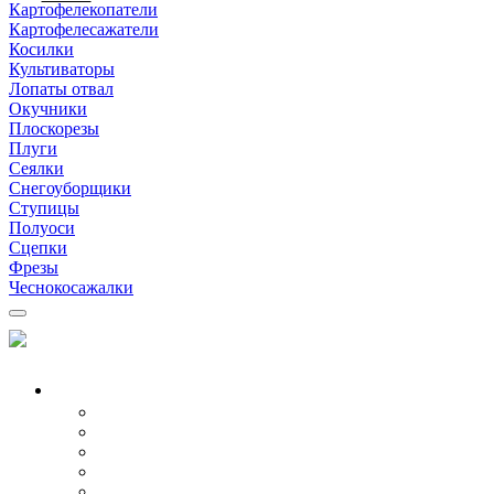
Картофелекопатели
Картофелесажатели
Косилки
Культиваторы
Лопаты отвал
Окучники
Плоскорезы
Плуги
Сеялки
Снегоуборщики
Ступицы
Полуоси
Сцепки
Фрезы
Чеснокосажалки
МОТОБЛОКИ
Все модели
Бензиновые
Дизельные
Воздушные
Водяные