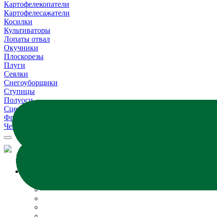
Картофелекопатели
Картофелесажатели
Косилки
Культиваторы
Лопаты отвал
Окучники
Плоскорезы
Плуги
Сеялки
Снегоуборщики
Ступицы
Полуоси
Сцепки
Фрезы
Чеснокосажалки
МОТОБЛОКИ
Все модели
Бензиновые
Дизельные
Воздушные
Водяные