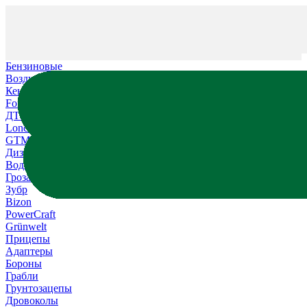
Бензиновые
Воздушные
Кентавр
Forte
ДТЗ
Loncin
GTM
Дизельные
Водяные
Гроза
Зубр
Bizon
PowerCraft
Grünwelt
Прицепы
Адаптеры
Бороны
Грабли
Грунтозацепы
Дровоколы