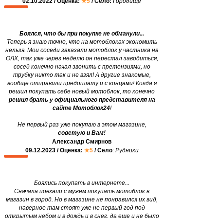
02.10.2022 / Оценка:
★5
/ Село:
Городище
Боялся, что бы при покупке не обманули...
Теперь я знаю точно, что на мотоблоках экономить
нельзя. Мои соседи заказали мотоблок у частника на
ОЛХ, так уже через неделю он перестал заводиться,
сосед конечно начал звонить с претензиями, но
трубку никто так и не взял! А другие знакомые,
вообще отправили предоплату и с концами! Когда я
решил покупать себе новый мотоблок, то конечно
решил брать у официального представителя на
сайте Мотоблок24
!
Не первый раз уже покупаю в этом магазине,
советую и Вам!
Александр Смирнов
09.12.2023 / Оценка:
★5
/ Село
:
Рудники
Боялись покупать в интернете...
Сначала поехали с мужем покупать мотоблок в
магазин в город. Но в магазине не понравился их вид,
наверное там стоят уже не первый год под
открытым небом и в дождь и в снег, да еще и не было