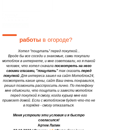
Блог
Закажите мотоблок
у нас, и
Двигатели
motobloki24@gmail.com
сэкономьте
свои
силы и
Оценка
время в 12 раз
уже завтра!
ОТПРАВИТЬ
Устали от
круглогодичной
работы
в огороде?
Хотел "пощупать" перед покупкой...
Вроде бы все соседи и знакомые, сами покупали
мотоблок в интернете, и мне советовали, но я такой
человек, что хотел сначала
посмотреть на него
своими глазами, "пощупать"
так сказать
перед
покупкой
. Для интереса зашел на сайт Мотоблок24,
посмотреть какие цены, сайт Ваш очень понравился,
решил позвонить расспросить лично. По телефону
мне объяснили, что пощупать и завести мотоблок
перед покупкой я смогу, когда курьер мне его
привезет домой. Если с мотоблоком будет что-то не
в порядке - смогу отказаться.
Меня устроили эти условия и я быстро
согласился!
Артем Лапин