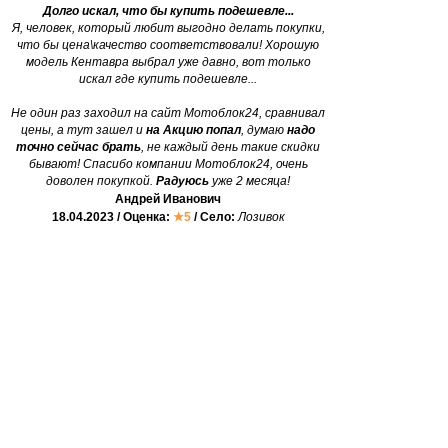
Долго искал, что бы купить подешевле...
Я, человек, который любит выгодно делать покупки,
что бы цена\качество соответствовали! Хорошую
модель Кентавра выбрал уже давно, вот только
искал где купить подешевле...
Не один раз заходил на сайт Мотоблок24, сравнивал
цены, а тут зашел и
на Акцию попал
, думаю
надо
точно сейчас брать
, не каждый день такие скидки
бывают! Спасибо компании Мотоблок24, очень
доволен покупкой.
Радуюсь
уже 2 месяца!
Андрей Иванович
18.04.2023 / Оценка:
★5
/ Село:
Лозивок