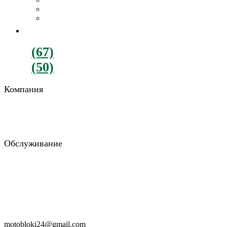
Картофелекопалки
Все навесное оборудование
ДВИГАТЕЛИ
+380
(67)
782-90-77
+380
(50)
900-88-15
Компания
О компании
Отзывы
Блог
Обслуживание
Возврат и обмен
Гарантия и доставка
Консультация
Заказать звонок
RU
UA
motobloki24@gmail.com