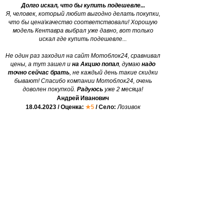
Долго искал, что бы купить подешевле...
Я, человек, который любит выгодно делать покупки,
что бы цена\качество соответствовали! Хорошую
модель Кентавра выбрал уже давно, вот только
искал где купить подешевле...
Не один раз заходил на сайт Мотоблок24, сравнивал
цены, а тут зашел и
на Акцию попал
, думаю
надо
точно сейчас брать
, не каждый день такие скидки
бывают! Спасибо компании Мотоблок24, очень
доволен покупкой.
Радуюсь
уже 2 месяца!
Андрей Иванович
18.04.2023 / Оценка:
★5
/ Село:
Лозивок