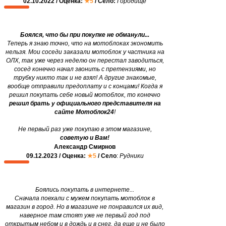
02.10.2022 / Оценка:
★5
/ Село:
Городище
Боялся, что бы при покупке не обманули...
Теперь я знаю точно, что на мотоблоках экономить
нельзя. Мои соседи заказали мотоблок у частника на
ОЛХ, так уже через неделю он перестал заводиться,
сосед конечно начал звонить с претензиями, но
трубку никто так и не взял! А другие знакомые,
вообще отправили предоплату и с концами! Когда я
решил покупать себе новый мотоблок, то конечно
решил брать у официального представителя на
сайте Мотоблок24
!
Не первый раз уже покупаю в этом магазине,
советую и Вам!
Александр Смирнов
09.12.2023 / Оценка:
★5
/ Село
:
Рудники
Боялись покупать в интернете...
Сначала поехали с мужем покупать мотоблок в
магазин в город. Но в магазине не понравился их вид,
наверное там стоят уже не первый год под
открытым небом и в дождь и в снег, да еще и не было