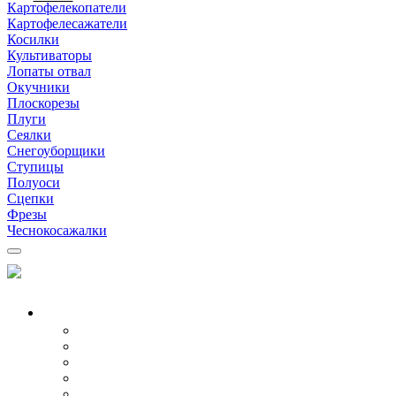
Картофелекопатели
Картофелесажатели
Косилки
Культиваторы
Лопаты отвал
Окучники
Плоскорезы
Плуги
Сеялки
Снегоуборщики
Ступицы
Полуоси
Сцепки
Фрезы
Чеснокосажалки
МОТОБЛОКИ
Все модели
Бензиновые
Дизельные
Воздушные
Водяные