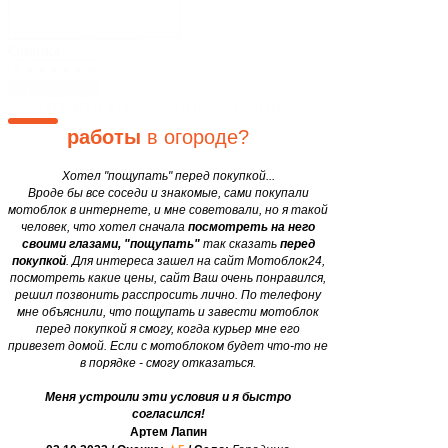
Блог
Закажите мотоблок
у нас, и
Двигатели
motobloki24@gmail.com
сэкономьте
свои
силы и
Оценка
время в 12 раз
уже завтра!
ОТПРАВИТЬ
Устали от
круглогодичной
работы
в огороде?
Хотел "пощупать" перед покупкой...
Вроде бы все соседи и знакомые, сами покупали
мотоблок в интернете, и мне советовали, но я такой
человек, что хотел сначала
посмотреть на него
своими глазами, "пощупать"
так сказать
перед
покупкой
. Для интереса зашел на сайт Мотоблок24,
посмотреть какие цены, сайт Ваш очень понравился,
решил позвонить расспросить лично. По телефону
мне объяснили, что пощупать и завести мотоблок
перед покупкой я смогу, когда курьер мне его
привезет домой. Если с мотоблоком будет что-то не
в порядке - смогу отказаться.
Меня устроили эти условия и я быстро
согласился!
Артем Лапин