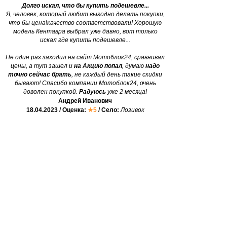
Долго искал, что бы купить подешевле...
Я, человек, который любит выгодно делать покупки,
что бы цена\качество соответствовали! Хорошую
модель Кентавра выбрал уже давно, вот только
искал где купить подешевле...
Не один раз заходил на сайт Мотоблок24, сравнивал
цены, а тут зашел и
на Акцию попал
, думаю
надо
точно сейчас брать
, не каждый день такие скидки
бывают! Спасибо компании Мотоблок24, очень
доволен покупкой.
Радуюсь
уже 2 месяца!
Андрей Иванович
18.04.2023 / Оценка:
★5
/ Село:
Лозивок