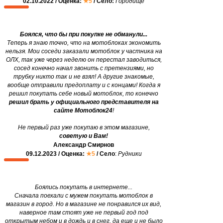
02.10.2022 / Оценка:
★5
/ Село:
Городище
Боялся, что бы при покупке не обманули...
Теперь я знаю точно, что на мотоблоках экономить
нельзя. Мои соседи заказали мотоблок у частника на
ОЛХ, так уже через неделю он перестал заводиться,
сосед конечно начал звонить с претензиями, но
трубку никто так и не взял! А другие знакомые,
вообще отправили предоплату и с концами! Когда я
решил покупать себе новый мотоблок, то конечно
решил брать у официального представителя на
сайте Мотоблок24
!
Не первый раз уже покупаю в этом магазине,
советую и Вам!
Александр Смирнов
09.12.2023 / Оценка:
★5
/ Село
:
Рудники
Боялись покупать в интернете...
Сначала поехали с мужем покупать мотоблок в
магазин в город. Но в магазине не понравился их вид,
наверное там стоят уже не первый год под
открытым небом и в дождь и в снег, да еще и не было