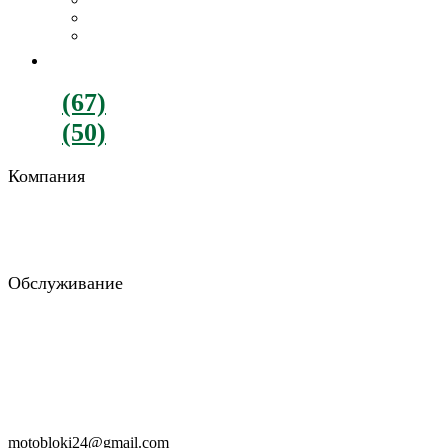
Картофелекопалки
Все навесное оборудование
ДВИГАТЕЛИ
+380
(67)
782-90-77
+380
(50)
900-88-15
Компания
О компании
Отзывы
Блог
Обслуживание
Возврат и обмен
Гарантия и доставка
Консультация
Заказать звонок
RU
UA
motobloki24@gmail.com