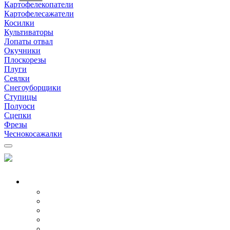
Картофелекопатели
Картофелесажатели
Косилки
Культиваторы
Лопаты отвал
Окучники
Плоскорезы
Плуги
Сеялки
Снегоуборщики
Ступицы
Полуоси
Сцепки
Фрезы
Чеснокосажалки
МОТОБЛОКИ
Все модели
Бензиновые
Дизельные
Воздушные
Водяные