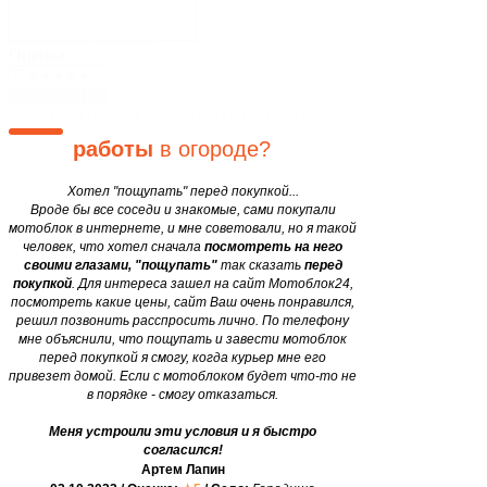
Блог
Закажите мотоблок
у нас, и
Двигатели
motobloki24@gmail.com
сэкономьте
свои
силы и
Оценка
время в 12 раз
уже завтра!
ОТПРАВИТЬ
Устали от
круглогодичной
работы
в огороде?
Хотел "пощупать" перед покупкой...
Вроде бы все соседи и знакомые, сами покупали
мотоблок в интернете, и мне советовали, но я такой
человек, что хотел сначала
посмотреть на него
своими глазами, "пощупать"
так сказать
перед
покупкой
. Для интереса зашел на сайт Мотоблок24,
посмотреть какие цены, сайт Ваш очень понравился,
решил позвонить расспросить лично. По телефону
мне объяснили, что пощупать и завести мотоблок
перед покупкой я смогу, когда курьер мне его
привезет домой. Если с мотоблоком будет что-то не
в порядке - смогу отказаться.
Меня устроили эти условия и я быстро
согласился!
Артем Лапин