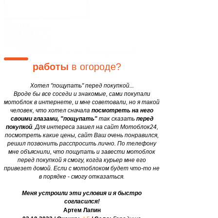
Блог
Закажите мотоблок
у нас, и
Двигатели
motobloki24@gmail.com
сэкономьте
свои
силы и
Оценка
время в 12 раз
уже завтра!
ОТПРАВИТЬ
Устали от
круглогодичной
работы
в огороде?
Хотел "пощупать" перед покупкой...
Вроде бы все соседи и знакомые, сами покупали
мотоблок в интернете, и мне советовали, но я такой
человек, что хотел сначала
посмотреть на него
своими глазами, "пощупать"
так сказать
перед
покупкой
. Для интереса зашел на сайт Мотоблок24,
посмотреть какие цены, сайт Ваш очень понравился,
решил позвонить расспросить лично. По телефону
мне объяснили, что пощупать и завести мотоблок
перед покупкой я смогу, когда курьер мне его
привезет домой. Если с мотоблоком будет что-то не
в порядке - смогу отказаться.
Меня устроили эти условия и я быстро
согласился!
Артем Лапин