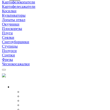
Картофелекопатели
Картофелесажатели
Косилки
Культиваторы
Лопаты отвал
Окучники
Плоскорезы
Плуги
Сеялки
Снегоуборщики
Ступицы
Полуоси
Сцепки
Фрезы
Чеснокосажалки
МОТОБЛОКИ
Все модели
Бензиновые
Дизельные
Воздушные
Водяные