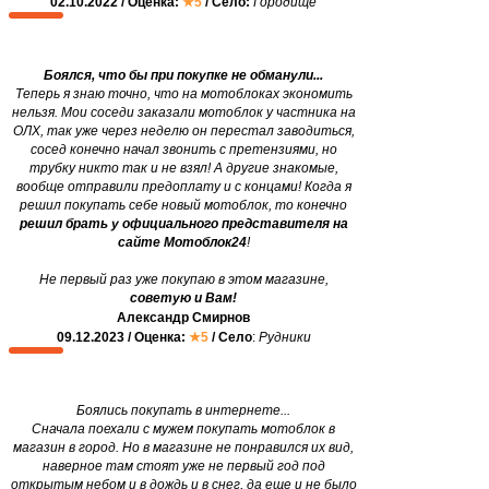
02.10.2022 / Оценка:
★5
/ Село:
Городище
Боялся, что бы при покупке не обманули...
Теперь я знаю точно, что на мотоблоках экономить
нельзя. Мои соседи заказали мотоблок у частника на
ОЛХ, так уже через неделю он перестал заводиться,
сосед конечно начал звонить с претензиями, но
трубку никто так и не взял! А другие знакомые,
вообще отправили предоплату и с концами! Когда я
решил покупать себе новый мотоблок, то конечно
решил брать у официального представителя на
сайте Мотоблок24
!
Не первый раз уже покупаю в этом магазине,
советую и Вам!
Александр Смирнов
09.12.2023 / Оценка:
★5
/ Село
:
Рудники
Боялись покупать в интернете...
Сначала поехали с мужем покупать мотоблок в
магазин в город. Но в магазине не понравился их вид,
наверное там стоят уже не первый год под
открытым небом и в дождь и в снег, да еще и не было