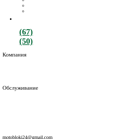
Картофелекопалки
Все навесное оборудование
ДВИГАТЕЛИ
+380
(67)
782-90-77
+380
(50)
900-88-15
Компания
О компании
Отзывы
Блог
Обслуживание
Возврат и обмен
Гарантия и доставка
Консультация
Заказать звонок
RU
UA
motobloki24@gmail.com