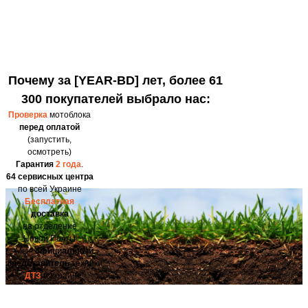
Почему за [YEAR-BD] лет, более 61
300 покупателей выбрало нас:
Проверка
мотоблока
перед оплатой
(запустить,
осмотреть)
Гарантия
2 года
.
64 сервисных центра
по всей Украине
Бесплатная
доставка
на отделение
Новой Почты
Мы -
официальный
представитель
техники
ДТЗ
в Украине!