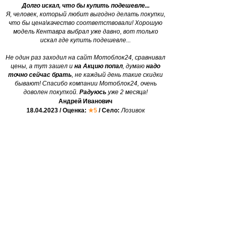
Долго искал, что бы купить подешевле...
Я, человек, который любит выгодно делать покупки,
что бы цена\качество соответствовали! Хорошую
модель Кентавра выбрал уже давно, вот только
искал где купить подешевле...
Не один раз заходил на сайт Мотоблок24, сравнивал
цены, а тут зашел и
на Акцию попал
, думаю
надо
точно сейчас брать
, не каждый день такие скидки
бывают! Спасибо компании Мотоблок24, очень
доволен покупкой.
Радуюсь
уже 2 месяца!
Андрей Иванович
18.04.2023 / Оценка:
★5
/ Село:
Лозивок