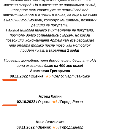
магазин в город. Но в магазине не понравился их вид,
наверное там стоят уже не первый год под
открытым небом и в дождь и в снег, да еще и не было
в наличии той модели, которую мы хотели, поэтому
решили не покупать.
Раньше никогда ничего в интернете не покупали,
поэтому долго сомневались с мужем, но когда
позвонили, консультант Артем нам все рассказал
что оплата только после того, как мотоблок
придет к нам,
а гарантия 2 года!
Привезли мотоблок прям домой, еще и бесплатно! А
цена оказалась
даже на 400 грн ниже!
Анастасия Григорьева
08.11.2022 / Оценка:
★5
/ Село:
Партизанське
Артем Лапин
02.10.2022 /
Оценка:
★5
/ Город
:
Ровно
Анна Зеленская
08.11.2022 / Оценка:
★5
/ Город:
Днепр