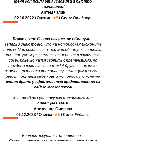
Меня устроили эти условия и я быстро
согласился!
Артем Лапин
02.10.2022 / Оценка:
★5
/ Село:
Городище
Боялся, что бы при покупке не обманули...
Теперь я знаю точно, что на мотоблоках экономить
нельзя. Мои соседи заказали мотоблок у частника на
ОЛХ, так уже через неделю он перестал заводиться,
сосед конечно начал звонить с претензиями, но
трубку никто так и не взял! А другие знакомые,
вообще отправили предоплату и с концами! Когда я
решил покупать себе новый мотоблок, то конечно
решил брать у официального представителя на
сайте Мотоблок24
!
Не первый раз уже покупаю в этом магазине,
советую и Вам!
Александр Смирнов
09.12.2023 / Оценка:
★5
/ Село
:
Рудники
Боялись покупать в интернете...
Сначала поехали с мужем покупать мотоблок в