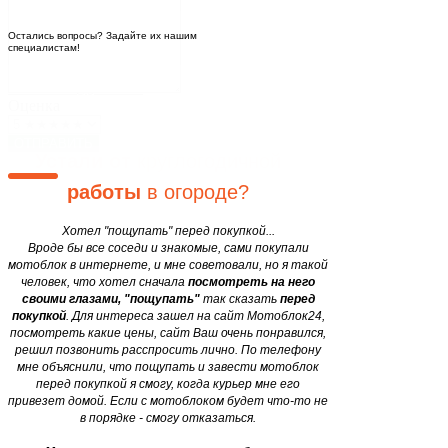
Задать вопрос
Остались вопросы? Задайте их нашим
специалистам!
Блог
Закажите мотоблок
у нас, и
Двигатели
motobloki24@gmail.com
сэкономьте
свои
силы и
Оценка
время в 12 раз
уже завтра!
ОТПРАВИТЬ
Устали от
круглогодичной
работы
в огороде?
Хотел "пощупать" перед покупкой...
Вроде бы все соседи и знакомые, сами покупали
мотоблок в интернете, и мне советовали, но я такой
человек, что хотел сначала
посмотреть на него
своими глазами, "пощупать"
так сказать
перед
покупкой
. Для интереса зашел на сайт Мотоблок24,
посмотреть какие цены, сайт Ваш очень понравился,
решил позвонить расспросить лично. По телефону
мне объяснили, что пощупать и завести мотоблок
перед покупкой я смогу, когда курьер мне его
привезет домой. Если с мотоблоком будет что-то не
в порядке - смогу отказаться.