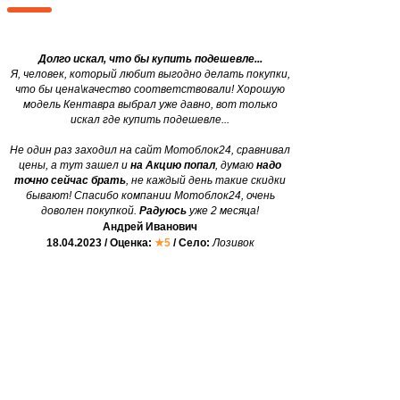
Долго искал, что бы купить подешевле...
Я, человек, который любит выгодно делать покупки,
что бы цена\качество соответствовали! Хорошую
модель Кентавра выбрал уже давно, вот только
искал где купить подешевле...
Не один раз заходил на сайт Мотоблок24, сравнивал
цены, а тут зашел и
на Акцию попал
, думаю
надо
точно сейчас брать
, не каждый день такие скидки
бывают! Спасибо компании Мотоблок24, очень
доволен покупкой.
Радуюсь
уже 2 месяца!
Андрей Иванович
18.04.2023 / Оценка:
★5
/ Село:
Лозивок