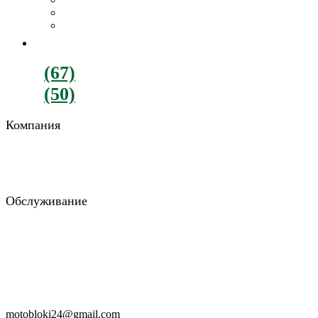
Картофелекопалки
Все навесное оборудование
ДВИГАТЕЛИ
+380
(67)
782-90-77
+380
(50)
900-88-15
Компания
О компании
Отзывы
Блог
Обслуживание
Возврат и обмен
Гарантия и доставка
Консультация
Заказать звонок
RU
UA
motobloki24@gmail.com