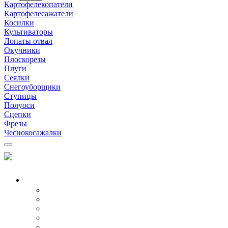
Картофелекопатели
Картофелесажатели
Косилки
Культиваторы
Лопаты отвал
Окучники
Плоскорезы
Плуги
Сеялки
Снегоуборщики
Ступицы
Полуоси
Сцепки
Фрезы
Чеснокосажалки
МОТОБЛОКИ
Все модели
Бензиновые
Дизельные
Воздушные
Водяные