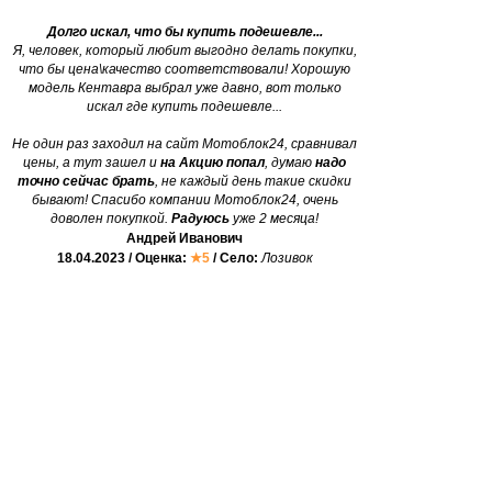
Долго искал, что бы купить подешевле...
Я, человек, который любит выгодно делать покупки,
что бы цена\качество соответствовали! Хорошую
модель Кентавра выбрал уже давно, вот только
искал где купить подешевле...
Не один раз заходил на сайт Мотоблок24, сравнивал
цены, а тут зашел и
на Акцию попал
, думаю
надо
точно сейчас брать
, не каждый день такие скидки
бывают! Спасибо компании Мотоблок24, очень
доволен покупкой.
Радуюсь
уже 2 месяца!
Андрей Иванович
18.04.2023 / Оценка:
★5
/ Село:
Лозивок