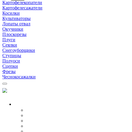
Картофелекопатели
Картофелесажатели
Косилки
Культиваторы
Лопаты отвал
Окучники
Плоскорезы
Плуги
Сеялки
Снегоуборщики
Ступицы
Полуоси
Сцепки
Фрезы
Чеснокосажалки
МОТОБЛОКИ
Все модели
Бензиновые
Дизельные
Воздушные
Водяные