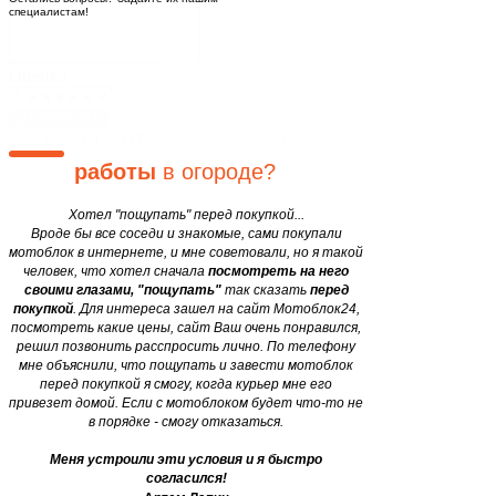
специалистам!
Блог
Закажите мотоблок
у нас, и
Двигатели
motobloki24@gmail.com
сэкономьте
свои
силы и
Оценка
время в 12 раз
уже завтра!
ОТПРАВИТЬ
Устали от
круглогодичной
работы
в огороде?
Хотел "пощупать" перед покупкой...
Вроде бы все соседи и знакомые, сами покупали
мотоблок в интернете, и мне советовали, но я такой
человек, что хотел сначала
посмотреть на него
своими глазами, "пощупать"
так сказать
перед
покупкой
. Для интереса зашел на сайт Мотоблок24,
посмотреть какие цены, сайт Ваш очень понравился,
решил позвонить расспросить лично. По телефону
мне объяснили, что пощупать и завести мотоблок
перед покупкой я смогу, когда курьер мне его
привезет домой. Если с мотоблоком будет что-то не
в порядке - смогу отказаться.
Меня устроили эти условия и я быстро
согласился!