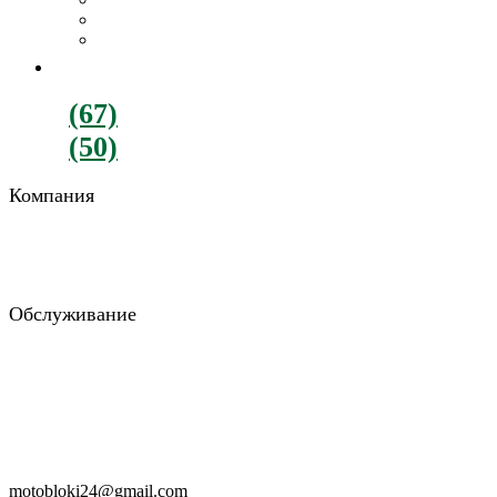
Картофелекопалки
Все навесное оборудование
ДВИГАТЕЛИ
+380
(67)
782-90-77
+380
(50)
900-88-15
Компания
О компании
Отзывы
Блог
Обслуживание
Возврат и обмен
Гарантия и доставка
Консультация
Заказать звонок
RU
UA
motobloki24@gmail.com