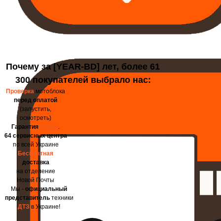
Почему за [YEAR-BD] лет, более 61
300 покупателей выбрало нас:
Проверка
мотоблока
перед оплатой
(запустить,
осмотреть)
Гарантия
2 года
.
64 сервисных центра
по всей Украине
Бесплатная
доставка
на отделение
Новой Почты
Мы -
официальный
представитель
техники
ДТЗ
в Украине!