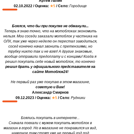
Артем Лапин
02.10.2022 / Оценка:
★5
/ Село:
Городище
Боялся, что бы при покупке не обманули...
Теперь я знаю точно, что на мотоблоках экономить
нельзя. Мои соседи заказали мотоблок у частника на
ОЛХ, так уже через неделю он перестал заводиться,
сосед конечно начал звонить с претензиями, но
трубку никто так и не взял! А другие знакомые,
вообще отправили предоплату и с концами! Когда я
решил покупать себе новый мотоблок, то конечно
решил брать у официального представителя на
сайте Мотоблок24
!
Не первый раз уже покупаю в этом магазине,
советую и Вам!
Александр Смирнов
09.12.2023 / Оценка:
★5
/ Село
:
Рудники
Боялись покупать в интернете...
Сначала поехали с мужем покупать мотоблок в
магазин в город. Но в магазине не понравился их вид,
наверное там стоят уже не первый год под