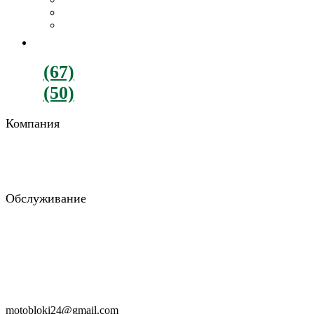
Картофелекопалки
Все навесное оборудование
ДВИГАТЕЛИ
+380
(67)
782-90-77
+380
(50)
900-88-15
Компания
О компании
Отзывы
Блог
Обслуживание
Возврат и обмен
Гарантия и доставка
Консультация
Заказать звонок
RU
UA
motobloki24@gmail.com