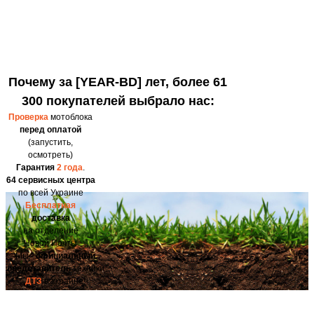
Почему за [YEAR-BD] лет, более 61
300 покупателей выбрало нас:
Проверка
мотоблока
перед оплатой
(запустить,
осмотреть)
Гарантия
2 года
.
64 сервисных центра
по всей Украине
Бесплатная
доставка
на отделение
Новой Почты
Мы -
официальный
представитель
техники
ДТЗ
в Украине!