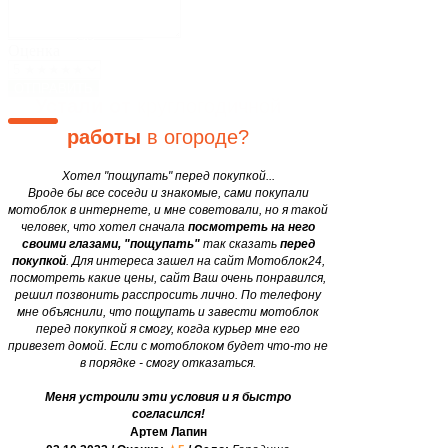
Блог
Закажите мотоблок
у нас, и
Двигатели
motobloki24@gmail.com
сэкономьте
свои
силы и
Оценка
время в 12 раз
уже завтра!
ОТПРАВИТЬ
Устали от
круглогодичной
работы
в огороде?
Хотел "пощупать" перед покупкой...
Вроде бы все соседи и знакомые, сами покупали
мотоблок в интернете, и мне советовали, но я такой
человек, что хотел сначала
посмотреть на него
своими глазами, "пощупать"
так сказать
перед
покупкой
. Для интереса зашел на сайт Мотоблок24,
посмотреть какие цены, сайт Ваш очень понравился,
решил позвонить расспросить лично. По телефону
мне объяснили, что пощупать и завести мотоблок
перед покупкой я смогу, когда курьер мне его
привезет домой. Если с мотоблоком будет что-то не
в порядке - смогу отказаться.
Меня устроили эти условия и я быстро
согласился!
Артем Лапин