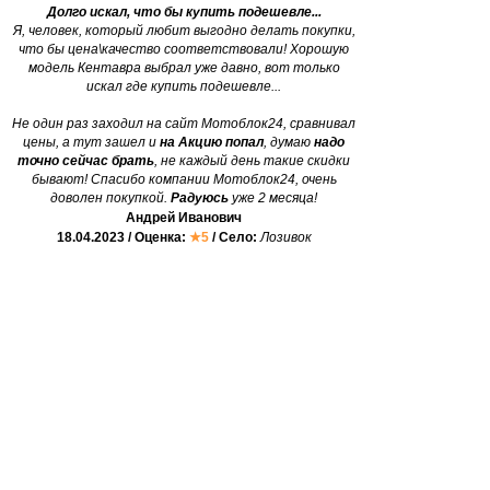
Долго искал, что бы купить подешевле...
Я, человек, который любит выгодно делать покупки,
что бы цена\качество соответствовали! Хорошую
модель Кентавра выбрал уже давно, вот только
искал где купить подешевле...
Не один раз заходил на сайт Мотоблок24, сравнивал
цены, а тут зашел и
на Акцию попал
, думаю
надо
точно сейчас брать
, не каждый день такие скидки
бывают! Спасибо компании Мотоблок24, очень
доволен покупкой.
Радуюсь
уже 2 месяца!
Андрей Иванович
18.04.2023 / Оценка:
★5
/ Село:
Лозивок