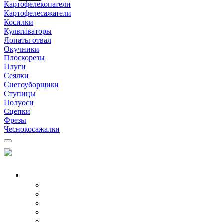
Картофелекопатели
Картофелесажатели
Косилки
Культиваторы
Лопаты отвал
Окучники
Плоскорезы
Плуги
Сеялки
Снегоуборщики
Ступицы
Полуоси
Сцепки
Фрезы
Чеснокосажалки
МОТОБЛОКИ
Все модели
Бензиновые
Дизельные
Воздушные
Водяные