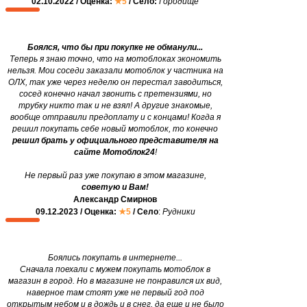
02.10.2022 / Оценка:
★5
/ Село:
Городище
Боялся, что бы при покупке не обманули...
Теперь я знаю точно, что на мотоблоках экономить
нельзя. Мои соседи заказали мотоблок у частника на
ОЛХ, так уже через неделю он перестал заводиться,
сосед конечно начал звонить с претензиями, но
трубку никто так и не взял! А другие знакомые,
вообще отправили предоплату и с концами! Когда я
решил покупать себе новый мотоблок, то конечно
решил брать у официального представителя на
сайте Мотоблок24
!
Не первый раз уже покупаю в этом магазине,
советую и Вам!
Александр Смирнов
09.12.2023 / Оценка:
★5
/ Село
:
Рудники
Боялись покупать в интернете...
Сначала поехали с мужем покупать мотоблок в
магазин в город. Но в магазине не понравился их вид,
наверное там стоят уже не первый год под
открытым небом и в дождь и в снег, да еще и не было