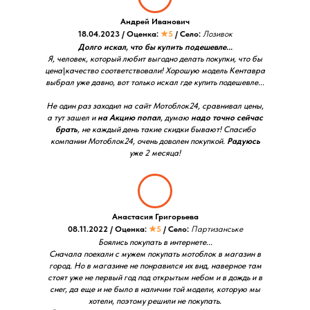
Андрей Иванович
18.04.2023 / Оценка:
★5
/ Село:
Лозивок
Долго искал, что бы купить подешевле...
Я, человек, который любит выгодно делать покупки, что бы
цена\качество соответствовали! Хорошую модель Кентавра
выбрал уже давно, вот только искал где купить подешевле...
Не один раз заходил на сайт Мотоблок24, сравнивал цены,
а тут зашел и
на Акцию попал
, думаю
надо точно сейчас
брать
, не каждый день такие скидки бывают! Спасибо
компании Мотоблок24, очень доволен покупкой.
Радуюсь
уже 2 месяца!
Анастасия Григорьева
08.11.2022 / Оценка:
★5
/ Село:
Партизанське
Боялись покупать в интернете...
Сначала поехали с мужем покупать мотоблок в магазин в
город. Но в магазине не понравился их вид, наверное там
стоят уже не первый год под открытым небом и в дождь и в
снег, да еще и не было в наличии той модели, которую мы
хотели, поэтому решили не покупать.