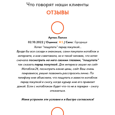
Что говорят наши клиенты
ОТЗЫВЫ
Артем Лапин
02.10.2022 / Оценка:
★5
/ Село:
Городище
Хотел "пощупать" перед покупкой...
Вроде бы все соседи и знакомые, сами покупали мотоблок в
интернете, и мне советовали, но я такой человек, что хотел
сначала
посмотреть на него своими глазами, "пощупать"
так сказать
перед покупкой
. Для интереса зашел на сайт
Мотоблок24, посмотреть какие цены, сайт Ваш очень
понравился, решил позвонить расспросить лично. По
телефону мне объяснили, что пощупать и завести мотоблок
перед покупкой я смогу, когда курьер мне его привезет
домой. Если с мотоблоком будет что-то не в порядке - смогу
отказаться.
Меня устроили эти условия и я быстро согласился!