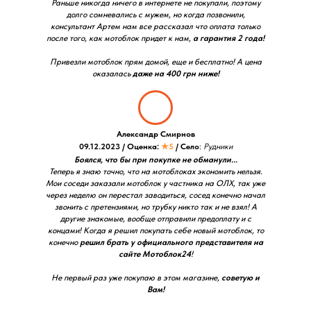
Раньше никогда ничего в интернете не покупали, поэтому
долго сомневались с мужем, но когда позвонили,
консультант Артем нам все рассказал что оплата только
после того, как мотоблок придет к нам,
а гарантия 2 года!
Привезли мотоблок прям домой, еще и бесплатно! А цена
оказалась
даже на 400 грн ниже!
Александр Смирнов
09.12.2023 / Оценка:
★5
/ Село
:
Рудники
Боялся, что бы при покупке не обманули...
Теперь я знаю точно, что на мотоблоках экономить нельзя.
Мои соседи заказали мотоблок у частника на ОЛХ, так уже
через неделю он перестал заводиться, сосед конечно начал
звонить с претензиями, но трубку никто так и не взял! А
другие знакомые, вообще отправили предоплату и с
концами! Когда я решил покупать себе новый мотоблок, то
конечно
решил брать у официального представителя на
сайте Мотоблок24
!
Не первый раз уже покупаю в этом магазине,
советую и
Вам!