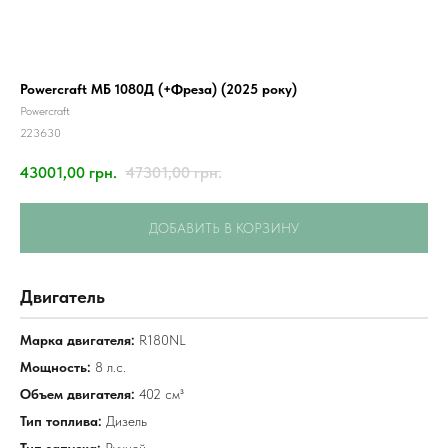
Powercraft МБ 1080Д (+Фреза) (2025 року)
Powercraft
223630
43001,00
грн.
47301,00
грн.
ДОБАВИТЬ В КОРЗИНУ
Двигатель
Марка двигателя:
R180NL
Мощность:
8 л.с.
Объем двигателя:
402 см³
Тип топлива:
Дизель
Тип запуска:
Ручной