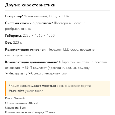
Другие характеристики
Привезем
Генератор:
Установленный, 12 В / 200 Вт
БЕСПЛАТНО
Система смазки в двигателе:
Шестерный насос +
разбрызгиванием
Отправка
Габариты:
2250 × 1060 × 1000
БЕЗ предоплаты
Вес:
223 кг
Комплектация основная:
Передняя LED-фара, передние
Соберем мотоблок
светоотражатели
Комплектация дополнительная:
➢Гарантийный талон с печатью
(
по желанию
)
от завода; ➢ЗИП комплект (прокладки, кольца, ремень);
➢Инструкция; ➢Сумка с инструментами
*
Комплектация
может меняться
в зависимости от партии.
Уточняйте
у менеджера
Класс: Тяжелый
Объем двигателя: 402 см³
Мощность: 8 л.с.
Количество передач: 6 вперед / 2 назад