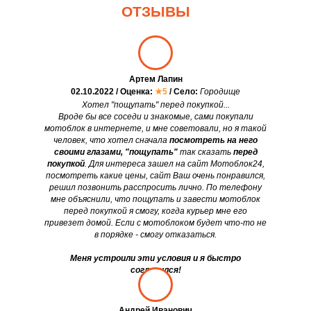
ОТЗЫВЫ
Артем Лапин
02.10.2022 / Оценка:
★5
/ Село:
Городище
Хотел "пощупать" перед покупкой...
Вроде бы все соседи и знакомые, сами покупали
мотоблок в интернете, и мне советовали, но я такой
человек, что хотел сначала
посмотреть на него
своими глазами, "пощупать"
так сказать
перед
покупкой
. Для интереса зашел на сайт Мотоблок24,
посмотреть какие цены, сайт Ваш очень понравился,
решил позвонить расспросить лично. По телефону
мне объяснили, что пощупать и завести мотоблок
перед покупкой я смогу, когда курьер мне его
привезет домой. Если с мотоблоком будет что-то не
в порядке - смогу отказаться.
Меня устроили эти условия и я быстро
согласился!
Андрей Иванович