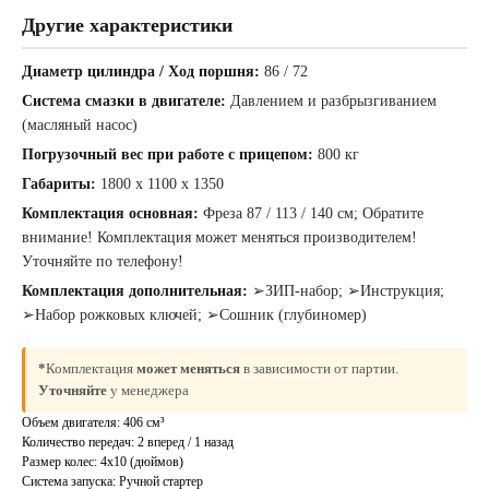
Другие характеристики
Привезем
БЕСПЛАТНО
Диаметр цилиндра / Ход поршня:
86 / 72
Система смазки в двигателе:
Давлением и разбрызгиванием
Отправка
(масляный насос)
БЕЗ предоплаты
Погрузочный вес при работе с прицепом:
800 кг
Габариты:
1800 х 1100 х 1350
Соберем мотоблок
Комплектация основная:
Фреза 87 / 113 / 140 см; Обратите
внимание! Комплектация может меняться производителем!
(
по желанию
)
Уточняйте по телефону!
Комплектация дополнительная:
➢ЗИП-набор; ➢Инструкция;
➢Набор рожковых ключей; ➢Сошник (глубиномер)
*
Комплектация
может меняться
в зависимости от партии.
Уточняйте
у менеджера
Объем двигателя: 406 см³
Количество передач: 2 вперед / 1 назад
Размер колес: 4х10 (дюймов)
Система запуска: Ручной стартер