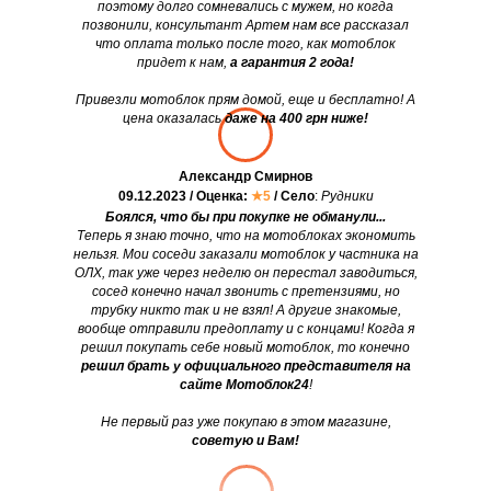
поэтому долго сомневались с мужем, но когда
позвонили, консультант Артем нам все рассказал
что оплата только после того, как мотоблок
придет к нам,
а гарантия 2 года!
Привезли мотоблок прям домой, еще и бесплатно! А
цена оказалась
даже на 400 грн ниже!
Александр Смирнов
09.12.2023 / Оценка:
★5
/ Село
:
Рудники
Боялся, что бы при покупке не обманули...
Теперь я знаю точно, что на мотоблоках экономить
нельзя. Мои соседи заказали мотоблок у частника на
ОЛХ, так уже через неделю он перестал заводиться,
сосед конечно начал звонить с претензиями, но
трубку никто так и не взял! А другие знакомые,
вообще отправили предоплату и с концами! Когда я
решил покупать себе новый мотоблок, то конечно
решил брать у официального представителя на
сайте Мотоблок24
!
Не первый раз уже покупаю в этом магазине,
советую и Вам!