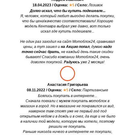
18.04.2023 / Оценка:
★5
/ Село:
Лозивок
Долго искал, что бы купить подешевле...
Я, человек, который любит выгодно делать покупки,
что бы цена\качество соответствовали! Хорошую
модель Кентавра выбрал уже давно, вот только
искал где купить подешевле...
Не один раз заходил на сайт Мотоблок24, сравнивал
цены, а тут зашел и
на Акцию попал
, думаю
надо
точно сейчас брать
, не каждый день такие скидки
бывают! Спасибо компании Мотоблок24, очень
доволен покупкой.
Радуюсь
уже 2 месяца!
Анастасия Григорьева
08.11.2022 / Оценка:
★5
/ Село:
Партизанське
Боялись покупать в интернете...
Сначала поехали с мужем покупать мотоблок в
магазин в город. Но в магазине не понравился их вид,
наверное там стоят уже не первый год под
открытым небом и в дождь и в снег, да еще и не было
в наличии той модели, которую мы хотели, поэтому
решили не покупать.
Раньше никогда ничего в интернете не покупали,